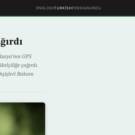
ENGLISH
TURKISH
PERSIAN
URDU
ağırdı
 Rusya’nın GPS
elçiliğe çağırdı.
ışişleri Bakanı