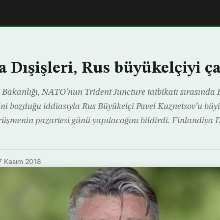
 Dışişleri, Rus büyükelçiyi ç
i Bakanlığı, NATO’nun Trident Juncture tatbikatı sırasında
ini bozduğu iddiasıyla Rus Büyükelçi Pavel Kuznetsov’u büyük
rüşmenin pazartesi günü yapılacağını bildirdi. Finlandiya D
7 Kasım 2018