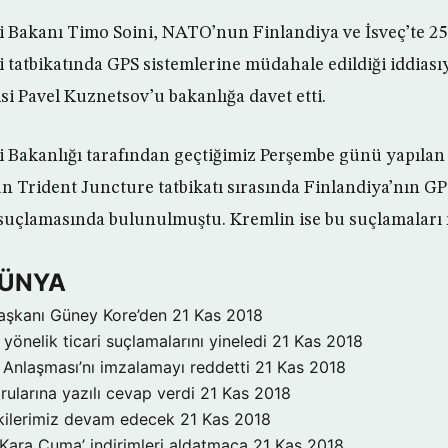
ri Bakanı Timo Soini, NATO’nun Finlandiya ve İsveç’te 2
i tatbikatında GPS sistemlerine müdahale edildiği iddiası
si Pavel Kuznetsov’u bakanlığa davet etti.
ri Bakanlığı tarafından geçtiğimiz Perşembe günü yapılan
Trident Juncture tatbikatı sırasında Finlandiya’nın GP
suçlamasında bulunulmuştu. Kremlin ise bu suçlamaları 
DÜNYA
aşkanı Güney Kore’den
21 Kas 2018
yönelik ticari suçlamalarını yineledi
21 Kas 2018
Anlaşması’nı imzalamayı reddetti
21 Kas 2018
rularına yazılı cevap verdi
21 Kas 2018
işkilerimiz devam edecek
21 Kas 2018
‘Kara Cuma’ indirimleri aldatmaca
21 Kas 2018