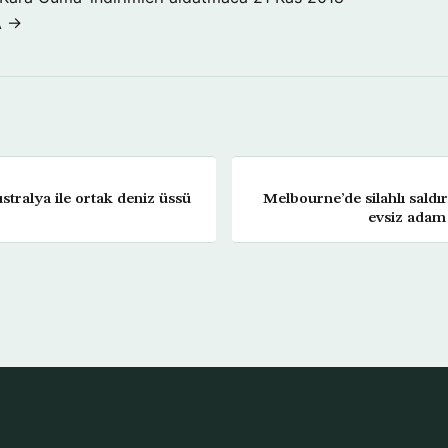
A →
stralya ile ortak deniz üssü
Melbourne’de silahlı sald
evsiz adam 