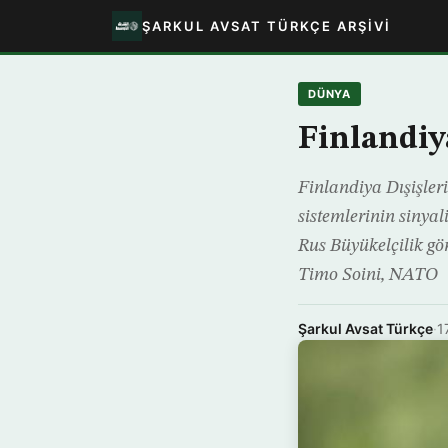
ŞARKUL AVSAT TÜRKÇE ARŞIVI
DÜNYA
Finlandiya
Finlandiya Dışişler
sistemlerinin sinyal
Rus Büyükelçilik gö
Timo Soini, NATO
Şarkul Avsat Türkçe
·
1