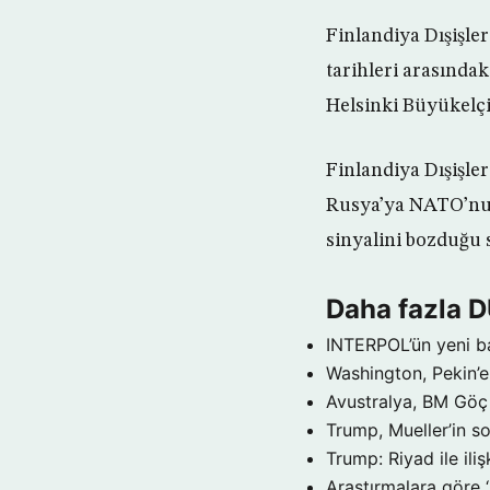
Finlandiya Dışişle
tarihleri arasındak
Helsinki Büyükelçi
Finlandiya Dışişle
Rusya’ya NATO’nun 
sinyalini bozduğu 
Daha fazla 
INTERPOL’ün yeni b
Washington, Pekin’e 
Avustralya, BM Göç 
Trump, Mueller’in so
Trump: Riyad ile il
Araştırmalara göre 