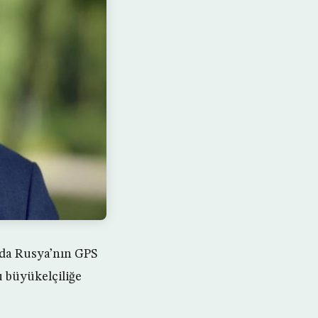
nda Rusya’nın GPS
u büyükelçiliğe