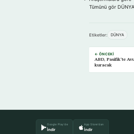
Tümünü gör DÜNY
Etiketler:
DÜNYA
← ÖNCEKI
ABD, Pasifik’te Avu
kuracak
Google Play'de
App Store'dan
İndir
İndir