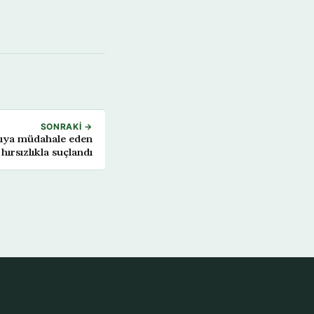
SONRAKI →
ırıya müdahale eden
hırsızlıkla suçlandı