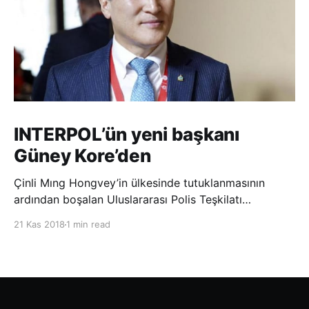
INTERPOL’ün yeni başkanı
Güney Kore’den
Çinli Mıng Hongvey’in ülkesinde tutuklanmasının
ardından boşalan Uluslararası Polis Teşkilatı
(INTERPOL) Başkanlığına Güney Koreli Kim Jong Yang
21 Kas 2018
1 min read
seçildi. INTERPOL Genel Kurulu’nun Dubai’deki
toplantısında yapılan seçimde, oyların 3’te 2’sini
kazanan Kim, teşkilatın yeni