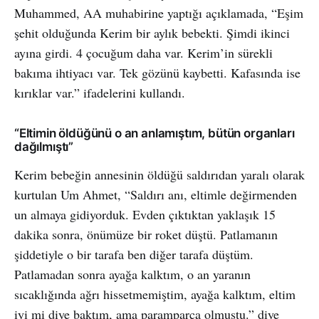
Muhammed, AA muhabirine yaptığı açıklamada, “Eşim
şehit olduğunda Kerim bir aylık bebekti. Şimdi ikinci
ayına girdi. 4 çocuğum daha var. Kerim’in sürekli
bakıma ihtiyacı var. Tek gözünü kaybetti. Kafasında ise
kırıklar var.” ifadelerini kullandı.
“Eltimin öldüğünü o an anlamıştım, bütün organları
dağılmıştı”
Kerim bebeğin annesinin öldüğü saldırıdan yaralı olarak
kurtulan Um Ahmet, “Saldırı anı, eltimle değirmenden
un almaya gidiyorduk. Evden çıktıktan yaklaşık 15
dakika sonra, önümüze bir roket düştü. Patlamanın
şiddetiyle o bir tarafa ben diğer tarafa düştüm.
Patlamadan sonra ayağa kalktım, o an yaranın
sıcaklığında ağrı hissetmemiştim, ayağa kalktım, eltim
iyi mi diye baktım, ama paramparça olmuştu.” diye