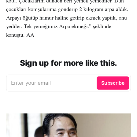
kötü. Çocuklarım dünden beri yemek yemediler. Dün
çocukları komşularıma gönderip 2 kilogram arpa aldık.
Arpayı öğütüp hamur haline getirip ekmek yaptık, onu
yediler. Tek yemeğimiz Arpa ekmeği.” şeklinde
konuştu. AA
Sign up for more like this.
Enter your email
Subscribe