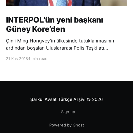
INTERPOL’ün yeni başkanı
Güney Kore’den
Çinli Mıng Hongvey’in ülkesinde tutuklanmasının
ardından boşalan Uluslararası Polis Teşkilatı
(INTERPOL) Başkanlığına Güney Koreli Kim Jong Yang
21 Kas 2018
1 min read
seçildi. INTERPOL Genel Kurulu’nun Dubai’deki
toplantısında yapılan seçimde, oyların 3’te 2’sini
kazanan Kim, teşkilatın yeni
Şarkul Avsat Türkçe Arşivi
© 2026
Sign up
Powered by Ghost