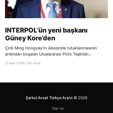
INTERPOL’ün yeni başkanı
Güney Kore’den
Çinli Mıng Hongvey’in ülkesinde tutuklanmasının
ardından boşalan Uluslararası Polis Teşkilatı
(INTERPOL) Başkanlığına Güney Koreli Kim Jong Yang
21 Kas 2018
1 min read
seçildi. INTERPOL Genel Kurulu’nun Dubai’deki
toplantısında yapılan seçimde, oyların 3’te 2’sini
kazanan Kim, teşkilatın yeni
Şarkul Avsat Türkçe Arşivi
© 2026
Sign up