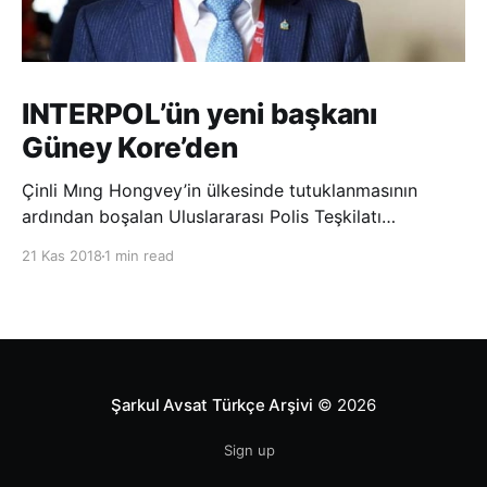
INTERPOL’ün yeni başkanı
Güney Kore’den
Çinli Mıng Hongvey’in ülkesinde tutuklanmasının
ardından boşalan Uluslararası Polis Teşkilatı
(INTERPOL) Başkanlığına Güney Koreli Kim Jong Yang
21 Kas 2018
1 min read
seçildi. INTERPOL Genel Kurulu’nun Dubai’deki
toplantısında yapılan seçimde, oyların 3’te 2’sini
kazanan Kim, teşkilatın yeni
Şarkul Avsat Türkçe Arşivi
© 2026
Sign up