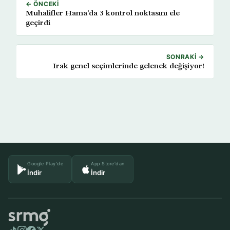
← ÖNCEKI
Muhalifler Hama’da 3 kontrol noktasını ele
geçirdi
SONRAKI →
Irak genel seçimlerinde gelenek değişiyor!
Google Play'de
App Store'dan
İndir
İndir