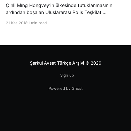
Çinli Mıng Hongvey’in ülkesinde tutuklanmasının
ardından boşalan Uluslararası Polis Teşkilatı
(INTERPOL) Başkanlığına Güney Koreli Kim Jong Yang
21 Kas 2018
1 min read
seçildi. INTERPOL Genel Kurulu’nun Dubai’deki
toplantısında yapılan seçimde, oyların 3’te 2’sini
kazanan Kim, teşkilatın yeni
Şarkul Avsat Türkçe Arşivi
© 2026
Sign up
Powered by Ghost