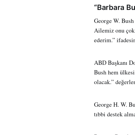
“Barbara Bu
George W. Bush 
Ailemiz onu çok 
ederim.” ifadesin
ABD Başkanı Dona
Bush hem ülkesi
olacak.” değerl
George H. W. Bus
tıbbi destek alm