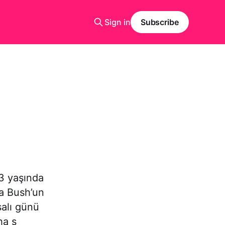
Sign in
Subscribe
3 yaşında
ra Bush’un
salı günü
ha s