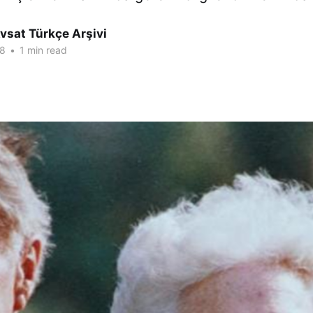
vsat Türkçe Arşivi
18
•
1 min read