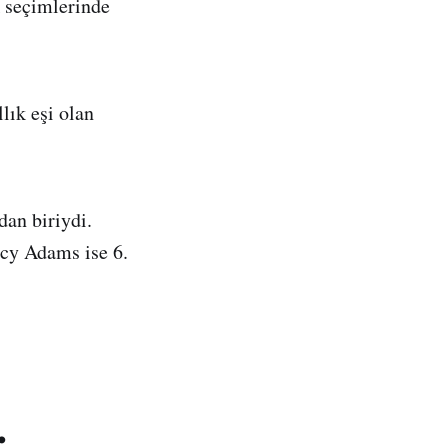
k seçimlerinde
lık eşi olan
an biriydi.
cy Adams ise 6.
.