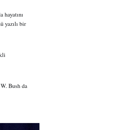
a hayatını
 yazılı bir
kli
 W. Bush da