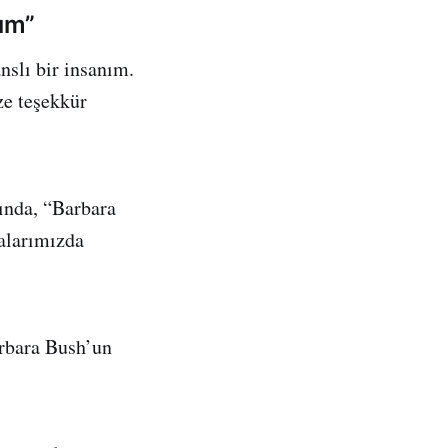
nım”
slı bir insanım.
ze teşekkür
ında, “Barbara
alarımızda
arbara Bush’un