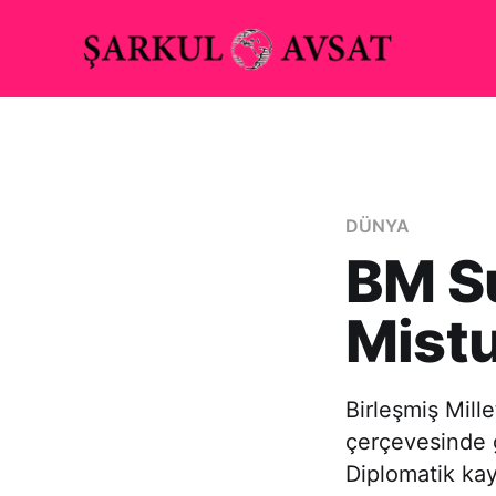
DÜNYA
BM Su
Mistu
Birleşmiş Mill
çerçevesinde g
Diplomatik kay