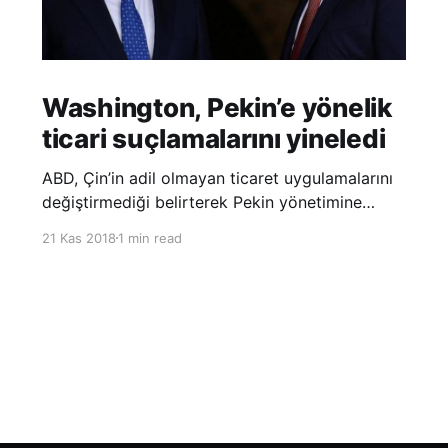
Washington, Pekin’e yönelik
ticari suçlamalarını yineledi
ABD, Çin’in adil olmayan ticaret uygulamalarını
değiştirmediği belirterek Pekin yönetimine
yönelik suçlamalarını yineledi. ABD Ticaret
21 Kas 2018
1 min read
Temsilciliği’nin Çin’in fikri mülkiyet ve teknoloji
transfer politikalarına dair hazırladığı ‘Section
301’ adlı soruşturma raporunun güncellenmiş
halinde