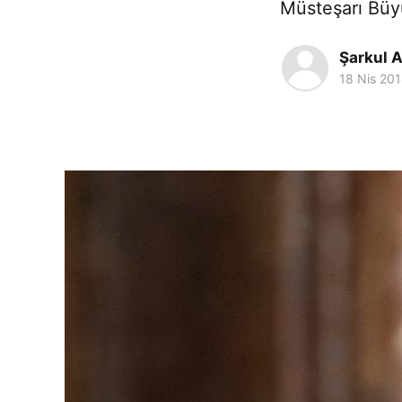
Müsteşarı Büy
Şarkul A
18 Nis 20