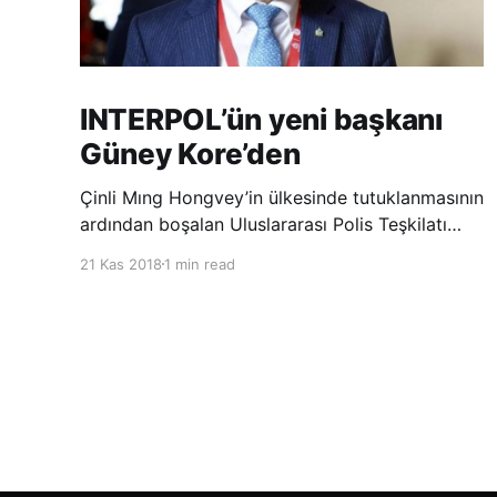
INTERPOL’ün yeni başkanı
Güney Kore’den
Çinli Mıng Hongvey’in ülkesinde tutuklanmasının
ardından boşalan Uluslararası Polis Teşkilatı
(INTERPOL) Başkanlığına Güney Koreli Kim
21 Kas 2018
1 min read
Jong Yang seçildi. INTERPOL Genel Kurulu’nun
Dubai’deki toplantısında yapılan seçimde,
oyların 3’te 2’sini kazanan Kim, teşkilatın yeni