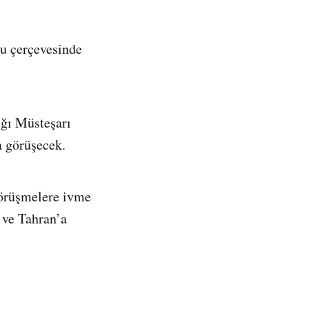
ru çerçevesinde
ığı Müsteşarı
a görüşecek.
görüşmelere ivme
 ve Tahran’a