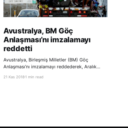
Avustralya, BM Göç
Anlaşması’nı imzalamayı
reddetti
Avustralya, Birleşmiş Milletler (BM) Göç
Anlaşması’nı imzalamayı reddederek, Aralık
ayında Fas’ta düzenlenecek olan uluslararası
21 Kas 2018
1 min read
konferansta BM üyesi ülkeler tarafından
imzalanması beklenen Küresel Göç
Sözleşmesi’ne katılmayacağını açıklayan
ülkelerin yer aldığı uzun listeye dahil oldu.