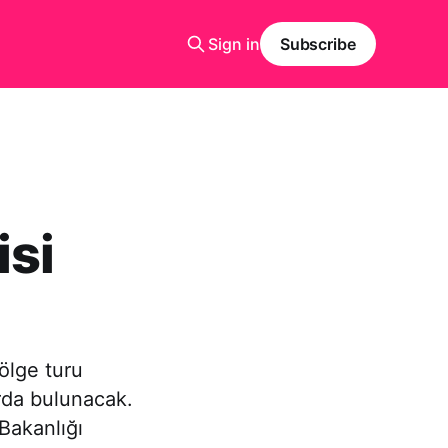
Sign in
Subscribe
isi
bölge turu
rda bulunacak.
 Bakanlığı