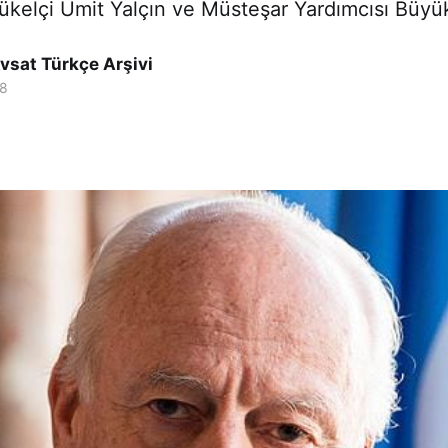
ükelçi Ümit Yalçın ve Müsteşar Yardımcısı Büyü
vsat Türkçe Arşivi
18