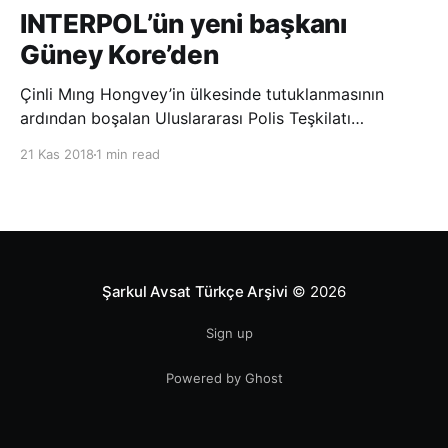
INTERPOL’ün yeni başkanı
Güney Kore’den
Çinli Mıng Hongvey’in ülkesinde tutuklanmasının
ardından boşalan Uluslararası Polis Teşkilatı
(INTERPOL) Başkanlığına Güney Koreli Kim Jong Yang
21 Kas 2018
1 min read
seçildi. INTERPOL Genel Kurulu’nun Dubai’deki
toplantısında yapılan seçimde, oyların 3’te 2’sini
kazanan Kim, teşkilatın yeni
Şarkul Avsat Türkçe Arşivi
© 2026
Sign up
Powered by Ghost