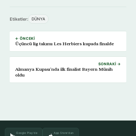
Etiketler:
DÜNYA
← ÖNCEKI
Üçüncü lig takımı Les Herbiers kupada finalde
SONRAKI →
Almanya Kupası’nda ilk finalist Bayern Münih
oldu
Google Play'de
App Store'dan