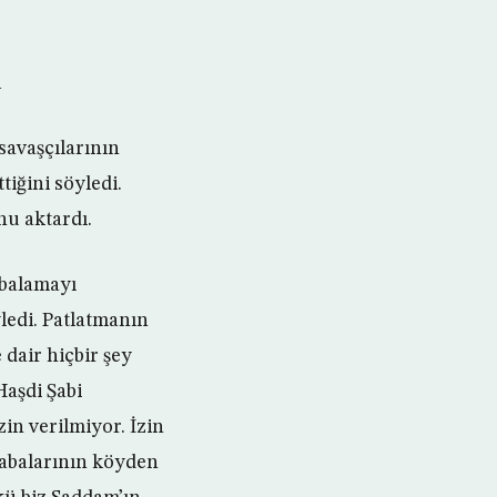
i
savaşçılarının
iğini söyledi.
u aktardı.
mbalamayı
ledi. Patlatmanın
dair hiçbir şey
Haşdi Şabi
in verilmiyor. İzin
rabalarının köyden