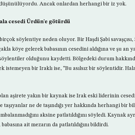
düşünülüyordu. Ancak onlardan herhangi bir iz yok.
ala cesedi Ürdün’e götürdü
irçok söylentiye neden oluyor. Bir Haşdi Şabi savaşçısı,
çakla köye gelerek babasının cesedini aldığına ve şu an y
öylentiler olduğunu kaydetti. Bölgedeki durum hakkında
 istemeyen bir Iraklı ise, “Bu asılsız bir söylentidir. Hala
lan aşirete yakın bir kaynak ise Irak eski liderinin cesed
e taşıyanlar ne de taşındığı yer hakkında herhangi bir bi
ombalanmadığını aksine patlatıldığını söyledi. Kaynak ayrı
abasına ait mezarın da patlatıldığını bildirdi.