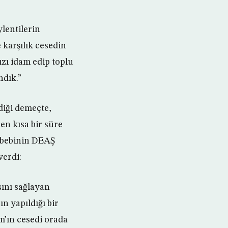
ylentilerin
 karşılık cesedin
ızı idam edip toplu
ndık.”
diği demeçte,
en kısa bir süre
sebebinin DEAŞ
verdi:
sını sağlayan
n yapıldığı bir
m’ın cesedi orada