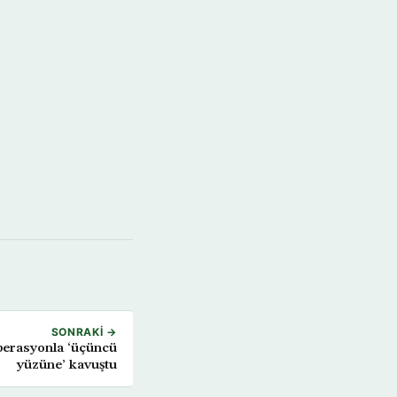
SONRAKI →
perasyonla ‘üçüncü
yüzüne’ kavuştu