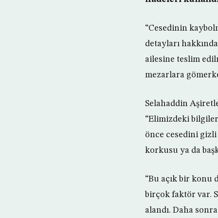
“Cesedinin kaybolma
detayları hakkında
ailesine teslim edi
mezarlara gömerken
Selahaddin Aşiretl
“Elimizdeki bilgile
önce cesedini gizl
korkusu ya da başk
“Bu açık bir konu d
birçok faktör var.
alandı. Daha sonra