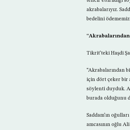
tehcir ettirildiği 
akrabalarıyız. Sad
bedelini ödememiz 
“Akrabalarından 
Tikrit’teki Haşdi Ş
“Akrabalarından bi
için dört çeker bir
söylenti duyduk. A
burada olduğunu 
Saddam’ın oğulları
amcasının oğlu Al