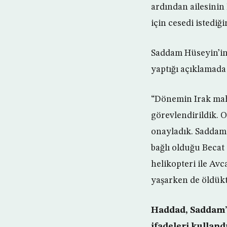
ardından ailesinin
için cesedi istediğin
Saddam Hüseyin’in 
yaptığı açıklamada 
“Dönemin Irak mahk
görevlendirildik.
onayladık. Saddam H
bağlı olduğu Becat 
helikopteri ile Avc
yaşarken de öldükte
Haddad, Saddam’ı
ifadeleri kullandı