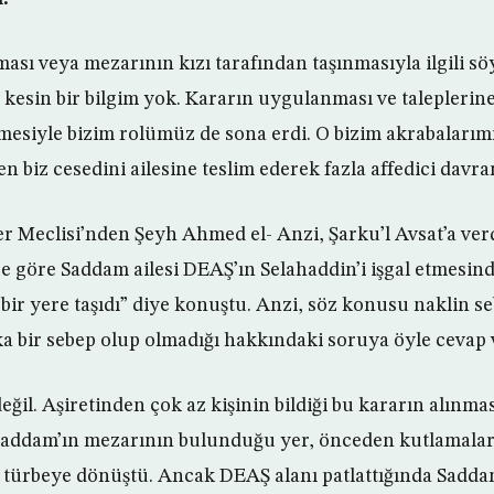
sı veya mezarının kızı tarafından taşınmasıyla ilgili sö
 kesin bir bilgim yok. Kararın uygulanması ve taleplerine
lmesiyle bizim rolümüz de sona erdi. O bizim akrabalarım
 biz cesedini ailesine teslim ederek fazla affedici davra
er Meclisi’nden Şeyh Ahmed el- Anzi, Şarku’l Avsat’a ver
re göre Saddam ailesi DEAŞ’ın Selahaddin’i işgal etmesind
i bir yere taşıdı” diye konuştu. Anzi, söz konusu naklin 
a bir sebep olup olmadığı hakkındaki soruya öyle cevap 
eğil. Aşiretinden çok az kişinin bildiği bu kararın alınma
 Saddam’ın mezarının bulunduğu yer, önceden kutlamaları
 türbeye dönüştü. Ancak DEAŞ alanı patlattığında Sadda