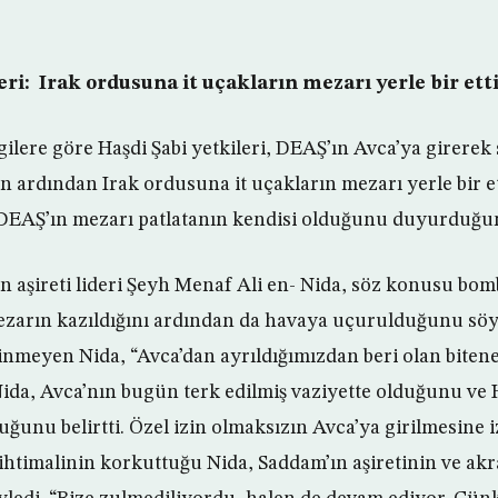
eri: Irak ordusuna it uçakların mezarı yerle bir ett
gilere göre Haşdi Şabi yetkileri, DEAŞ’ın Avca’ya girerek 
 ardından Irak ordusuna it uçakların mezarı yerle bir ett
 DEAŞ’ın mezarı patlatanın kendisi olduğunu duyurduğun
en aşireti lideri Şeyh Menaf Ali en- Nida, söz konusu bo
ezarın kazıldığını ardından da havaya uçurulduğunu söy
nmeyen Nida, “Avca’dan ayrıldığımızdan beri olan bitene 
Nida, Avca’nın bugün terk edilmiş vaziyette olduğunu ve 
unu belirtti. Özel izin olmaksızın Avca’ya girilmesine iz
 ihtimalinin korkuttuğu Nida, Saddam’ın aşiretinin ve ak