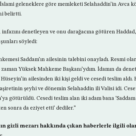
 İslami geleneklere göre memleketi Selahaddin’in Avca
i belirtti.
infazını denetleyen ve onu darağacına götüren Haddad, 
şunları söyledi:
emesi Saddam’ın ailesinin talebini onayladı. Resmi ola
 O zaman Yüksek Mahkeme Başkanı’ydım. İdamın da denetç
üseyin’in ailesinden iki kişi geldi ve cesedi teslim aldı
aşiretinin şeyhi ve dönemin Selahaddin ili Valisi idi. Ces
a’ya götürüldü. Cesedi teslim alan iki adam bana ‘Saddam 
n sonra da eziyet etti’ dediler.”
n gizli mezarı hakkında çıkan haberlerle ilgili ola
: