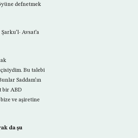
 köyüne defnetmek
Şarku’l- Avsat’a
rak
isiydim. Bu talebi
. Bunlar Saddam’ın
et bir ABD
bize ve aşiretine
rak da şu