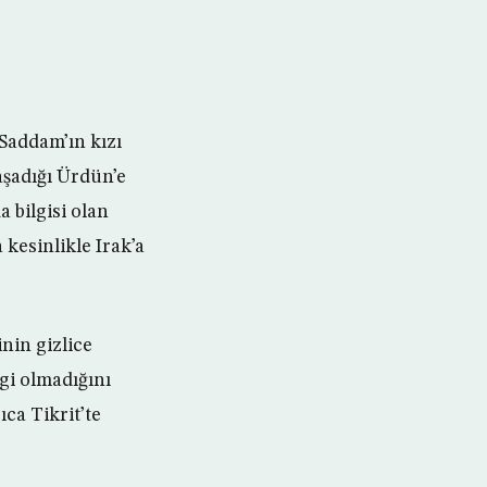
 Saddam’ın kızı
aşadığı Ürdün’e
 bilgisi olan
 kesinlikle Irak’a
inin gizlice
lgi olmadığını
ca Tikrit’te