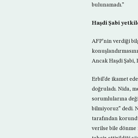
bulunamadı.”
Haşdi Şabi yetkil
AFP’nin verdiği bil
konuşlandırmasının
Ancak Haşdi Şabi,
Erbil’de ikamet ed
doğruladı. Nida, m
sorumlularına deği
bilmiyoruz” dedi. 
tarafından korunduğ
verilse bile dönme