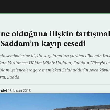
ne olduğuna ilişkin tartışma
 Saddam’ın kayıp cesedi
minin sembollerine ilişkin yargılamaları yürüten dönemin Ira
kan Yardımcısı Hâkim Münir Haddad, Saddam Hüseyin’in
İslami geleneklere göre memleketi Selahaddin’in Avca köyü
irtti. Sadda
rşivi
·
18 Nisan 2018