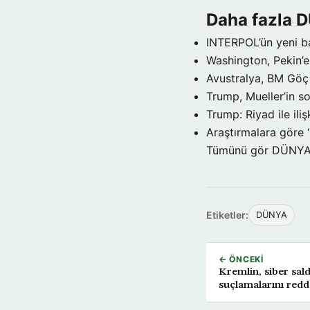
Daha fazla 
INTERPOL’ün yeni b
Washington, Pekin’e 
Avustralya, BM Göç 
Trump, Mueller’in so
Trump: Riyad ile il
Araştırmalara göre 
Tümünü gör DÜNY
Etiketler:
DÜNYA
← ÖNCEKI
Kremlin, siber sald
suçlamalarını red