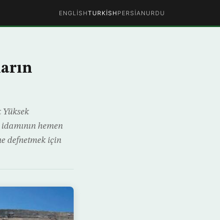
ENGLISH
TURKISH
PERSIAN
URDU
ların
k Yüksek
 idamının hemen
ne defnetmek için