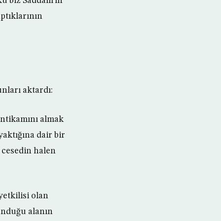
nkü biz Saddam’ın
ptıklarının
unları aktardı:
intikamını almak
aktığına dair bir
 cesedin halen
etkilisi olan
unduğu alanın