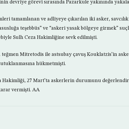
erinin devriye görevi sırasında Pazarkule yakınında yakala
eri tamamlanan ve adliyeye çıkarılan iki asker, savcılıkt
asusluğa teşebbüs” ve “askeri yasak bölgeye girmek” suç
biyle Sulh Ceza Hakimliğine sevk edilmişti.
a teğmen Mitretodis ile astsubay çavuş Kouklatzis’in ask
utuklanmasına hükmetmişti.
a Hakimliği, 27 Mart’ta askerlerin durumunu değerlendir
arar vermişti. AA