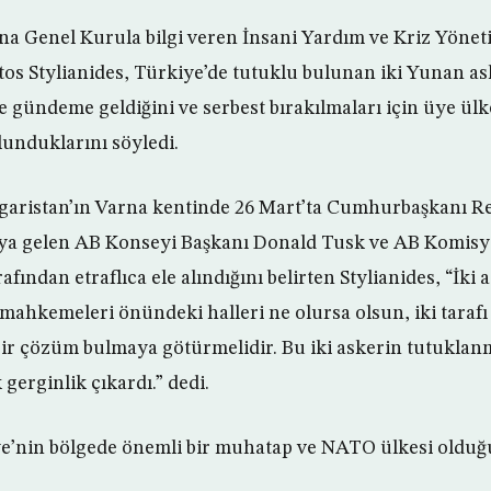
a Genel Kurula bilgi veren İnsani Yardım ve Kriz Yöne
os Stylianides, Türkiye’de tutuklu bulunan iki Yunan a
e gündeme geldiğini ve serbest bırakılmaları için üye ülk
ulunduklarını söyledi.
aristan’ın Varna kentinde 26 Mart’ta Cumhurbaşkanı R
raya gelen AB Konseyi Başkanı Donald Tusk ve AB Komis
fından etraflıca ele alındığını belirten Stylianides, “İki 
mahkemeleri önündeki halleri ne olursa olsun, iki tara
bir çözüm bulmaya götürmelidir. Bu iki askerin tutuklanm
gerginlik çıkardı.” dedi.
ye’nin bölgede önemli bir muhatap ve NATO ülkesi olduğu