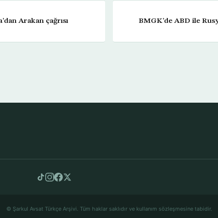
a’dan Arakan çağrısı
BMGK’de ABD ile Rusy
© Şarkul Avsat Türkçe Arşivi. Tüm haklar saklıdır ve kullanım sözleşmesine tabidir.