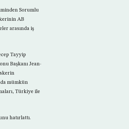
timinden Sorumlu
skerinin AB
eler arasında iş
ecep Tayyip
yonu Başkanı Jean-
askerin
fı da mümkün
aları, Türkiye ile
nu hatırlattı.