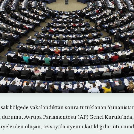
yasak bölgede yakalandıktan sonra tutuklanan Yunanist
n durumu, Avrupa Parlamentosu (AP) Genel Kurulu’nda,
üyelerden oluşan, az sayıda üyenin katıldığı bir oturumda