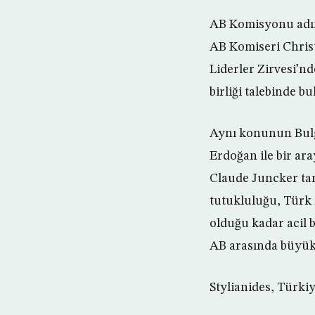
AB Komisyonu adın
AB Komiseri Christ
Liderler Zirvesi’nd
birliği talebinde b
Aynı konunun Bulg
Erdoğan ile bir a
Claude Juncker tara
tutukluluğu, Türk 
olduğu kadar acil 
AB arasında büyük 
Stylianides, Türki