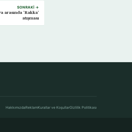
SONRAKI →
a arasında ‘Rakka’
atışması
Hakkımızda
Reklam
Kurallar ve Koşullar
Gizlilik Politikası