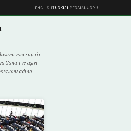
ENGLISH
TURKISH
PERSIAN
URDU
n
rdusuna mensup iki
ı Yunan ve aşırı
Komisyonu adına