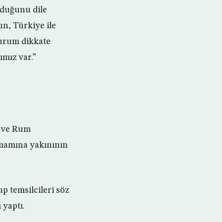
lduğunu dile
un, Türkiye ile
durum dikkate
ımız var.”
n ve Rum
tamamına yakınının
 temsilcileri söz
 yaptı.