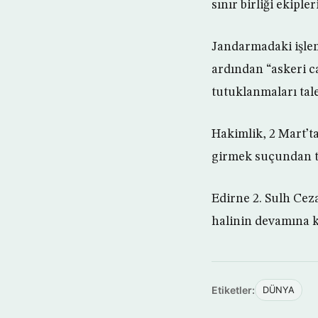
sınır birliği ekipl
Jandarmadaki işleml
ardından “askeri c
tutuklanmaları tale
Hakimlik, 2 Mart’t
girmek suçundan t
Edirne 2. Sulh Cez
halinin devamına k
Etiketler:
DÜNYA