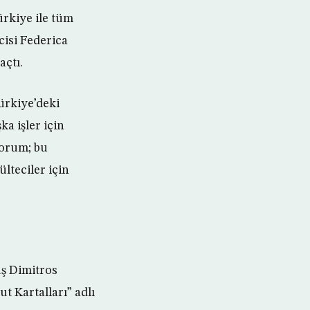
ürkiye ile tüm
cisi Federica
açtı.
ürkiye’deki
ka işler için
yorum; bu
lteciler için
ş Dimitros
t Kartalları” adlı