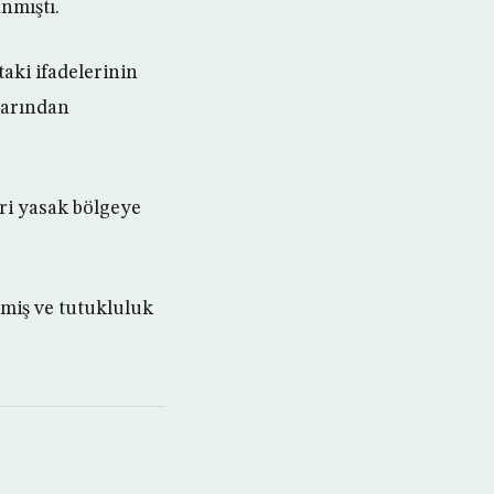
nmıştı.
aki ifadelerinin
larından
eri yasak bölgeye
miş ve tutukluluk