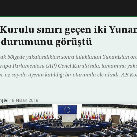
Kurulu sınırı geçen iki Yuna
n durumunu görüştü
asak bölgede yakalandıktan sonra tutuklanan Yunanistan o
rupa Parlamentosu (AP) Genel Kurulu’nda, tamamına yakın
n, az sayıda üyenin katıldığı bir oturumda ele alındı. AB 
rşivi
·
18 Nisan 2018