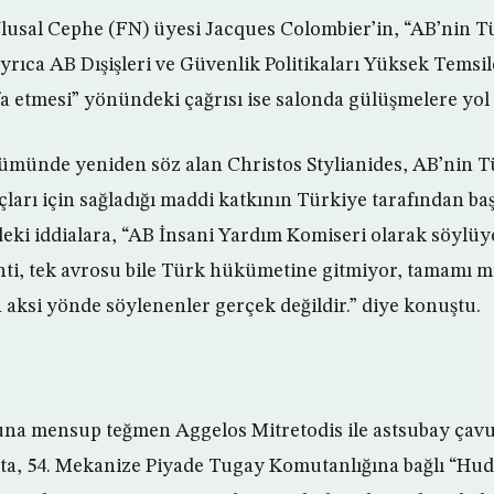
 Ulusal Cephe (FN) üyesi Jacques Colombier’in, “AB’nin T
 ayrıca AB Dışişleri ve Güvenlik Politikaları Yüksek Temsil
a etmesi” yönündeki çağrısı ise salonda gülüşmelere yol 
münde yeniden söz alan Christos Stylianides, AB’nin T
çları için sağladığı maddi katkının Türkiye tarafından baş
eki iddialara, “AB İnsani Yardım Komiseri olarak söylü
nti, tek avrosu bile Türk hükümetine gitmiyor, tamamı mü
aksi yönde söylenenler gerçek değildir.” diye konuştu.
na mensup teğmen Aggelos Mitretodis ile astsubay çavu
’ta, 54. Mekanize Piyade Tugay Komutanlığına bağlı “Hudu