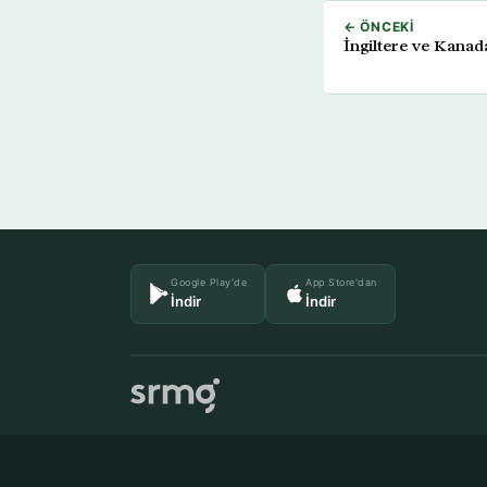
← ÖNCEKI
İngiltere ve Kanad
Google Play'de
App Store'dan
İndir
İndir