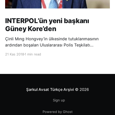
INTERPOL’ün yeni başkanı
Güney Kore’den
Çinli Mıng Hongvey’in ülkesinde tutuklanmasının
ardından boşalan Uluslararası Polis Teşkilatı
(INTERPOL) Başkanlığına Güney Koreli Kim Jong Yang
21 Kas 2018
1 min read
seçildi. INTERPOL Genel Kurulu’nun Dubai’deki
toplantısında yapılan seçimde, oyların 3’te 2’sini
kazanan Kim, teşkilatın yeni
Şarkul Avsat Türkçe Arşivi
© 2026
Sign up
Powered by Ghost