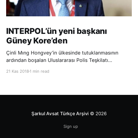
INTERPOL’ün yeni başkanı
Güney Kore’den
Çinli Mıng Hongvey’in ülkesinde tutuklanmasının
ardından boşalan Uluslararası Polis Teşkilatı
(INTERPOL) Başkanlığına Güney Koreli Kim Jong Yang
21 Kas 2018
1 min read
seçildi. INTERPOL Genel Kurulu’nun Dubai’deki
toplantısında yapılan seçimde, oyların 3’te 2’sini
kazanan Kim, teşkilatın yeni
Şarkul Avsat Türkçe Arşivi
© 2026
Sign up