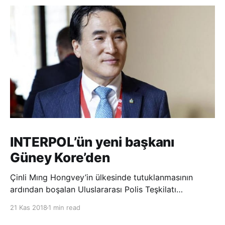
INTERPOL’ün yeni başkanı
Güney Kore’den
Çinli Mıng Hongvey’in ülkesinde tutuklanmasının
ardından boşalan Uluslararası Polis Teşkilatı
(INTERPOL) Başkanlığına Güney Koreli Kim Jong Yang
21 Kas 2018
1 min read
seçildi. INTERPOL Genel Kurulu’nun Dubai’deki