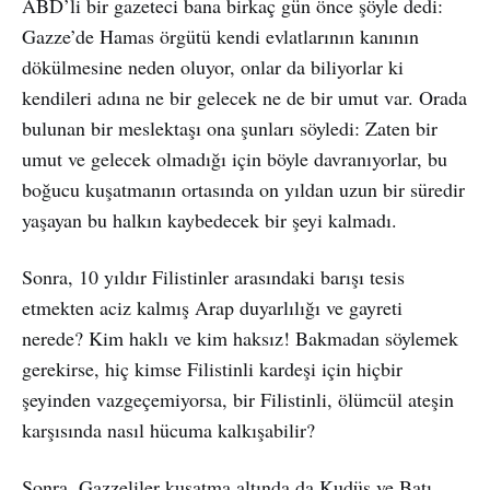
ABD’li bir gazeteci bana birkaç gün önce şöyle dedi:
Gazze’de Hamas örgütü kendi evlatlarının kanının
dökülmesine neden oluyor, onlar da biliyorlar ki
kendileri adına ne bir gelecek ne de bir umut var. Orada
bulunan bir meslektaşı ona şunları söyledi: Zaten bir
umut ve gelecek olmadığı için böyle davranıyorlar, bu
boğucu kuşatmanın ortasında on yıldan uzun bir süredir
yaşayan bu halkın kaybedecek bir şeyi kalmadı.
Sonra, 10 yıldır Filistinler arasındaki barışı tesis
etmekten aciz kalmış Arap duyarlılığı ve gayreti
nerede? Kim haklı ve kim haksız! Bakmadan söylemek
gerekirse, hiç kimse Filistinli kardeşi için hiçbir
şeyinden vazgeçemiyorsa, bir Filistinli, ölümcül ateşin
karşısında nasıl hücuma kalkışabilir?
Sonra, Gazzeliler kuşatma altında da Kudüs ve Batı