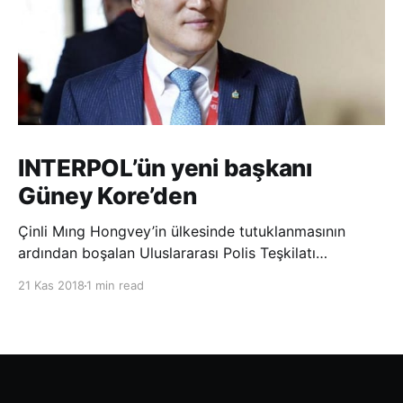
INTERPOL’ün yeni başkanı
Güney Kore’den
Çinli Mıng Hongvey’in ülkesinde tutuklanmasının
ardından boşalan Uluslararası Polis Teşkilatı
(INTERPOL) Başkanlığına Güney Koreli Kim Jong Yang
21 Kas 2018
1 min read
seçildi. INTERPOL Genel Kurulu’nun Dubai’deki
toplantısında yapılan seçimde, oyların 3’te 2’sini
kazanan Kim, teşkilatın yeni