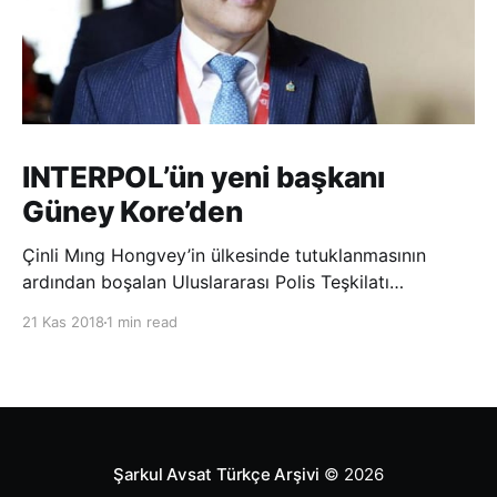
INTERPOL’ün yeni başkanı
Güney Kore’den
Çinli Mıng Hongvey’in ülkesinde tutuklanmasının
ardından boşalan Uluslararası Polis Teşkilatı
(INTERPOL) Başkanlığına Güney Koreli Kim Jong Yang
21 Kas 2018
1 min read
seçildi. INTERPOL Genel Kurulu’nun Dubai’deki
toplantısında yapılan seçimde, oyların 3’te 2’sini
kazanan Kim, teşkilatın yeni
Şarkul Avsat Türkçe Arşivi
© 2026