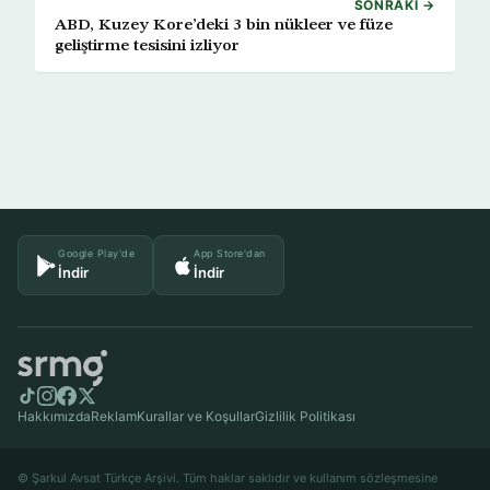
SONRAKI →
ABD, Kuzey Kore’deki 3 bin nükleer ve füze
geliştirme tesisini izliyor
Google Play'de
App Store'dan
İndir
İndir
Hakkımızda
Reklam
Kurallar ve Koşullar
Gizlilik Politikası
© Şarkul Avsat Türkçe Arşivi. Tüm haklar saklıdır ve kullanım sözleşmesine