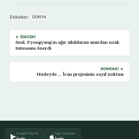
Etiketler:
DÜNYA
← ÖNCEKI
Seul, Pyongyang’ın ağır silahlarını sınırdan uzak
tutmasını önerdi
SONRAKI →
Hudeyde… İran projesinin zayıf noktası
Google Play'de
App Store'dan
İndir
İndir