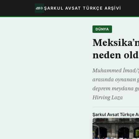
ŞARKUL AVSAT TÜRKÇE ARŞIVI
DÜNYA
Meksika’n
neden ol
Muhammed İmad/Şar
arasında oynanan gr
deprem meydana geld
Hirving Loza
Şarkul Avsat Türkçe A