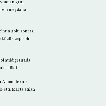
oynanan grup
deprem meydana
no’nun golü sonrası
 küçük çaplı bir
 atıldığı sırada
de edildi.
n Alman teknik
 etti. Maçta atılan