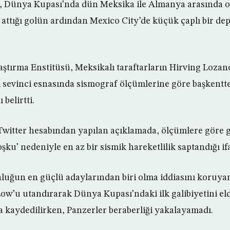
 Dünya Kupası’nda dün Meksika ile Almanya arasında 
attığı golün ardından Mexico City’de küçük çaplı bir 
aştırma Enstitüsü, Meksikalı taraftarların Hirving Loza
l sevinci esnasında sismograf ölçümlerine göre başkentte
belirtti.
witter hesabından yapılan açıklamada, ölçümlere göre gol
oşku’ nedeniyle en az bir sismik hareketlilik saptandığı ifa
luğun en güçlü adaylarından biri olma iddiasını koruya
ow’u utandırarak Dünya Kupası’ndaki ilk galibiyetini elde
da kaydedilirken, Panzerler beraberliği yakalayamadı.