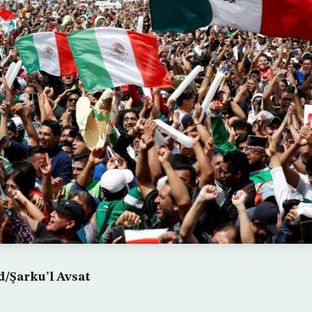
Şarku’l Avsat