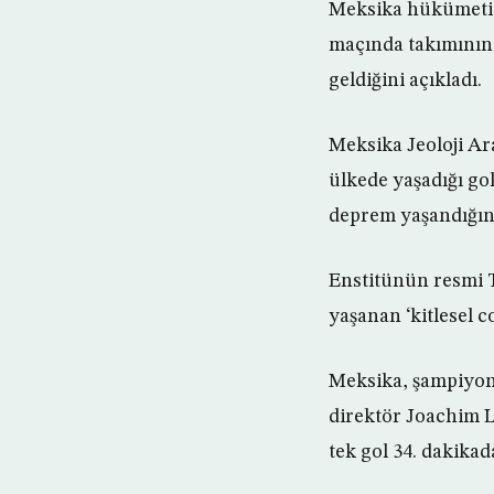
Meksika hükümeti,
maçında takımının 
geldiğini açıkladı.
Meksika Jeoloji Ar
ülkede yaşadığı go
deprem yaşandığını 
Enstitünün resmi T
yaşanan ‘kitlesel c
Meksika, şampiyon
direktör Joachim L
tek gol 34. dakika