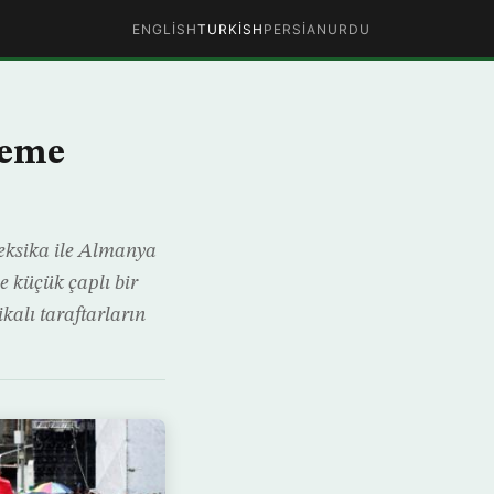
ENGLISH
TURKISH
PERSIAN
URDU
reme
ksika ile Almanya
 küçük çaplı bir
kalı taraftarların