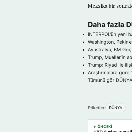
Meksika bir sonrak
Daha fazla 
INTERPOL’ün yeni b
Washington, Pekin’e 
Avustralya, BM Göç 
Trump, Mueller’in so
Trump: Riyad ile il
Araştırmalara göre 
Tümünü gör DÜNY
Etiketler:
DÜNYA
← ÖNCEKI
ABD Suriye mevzil