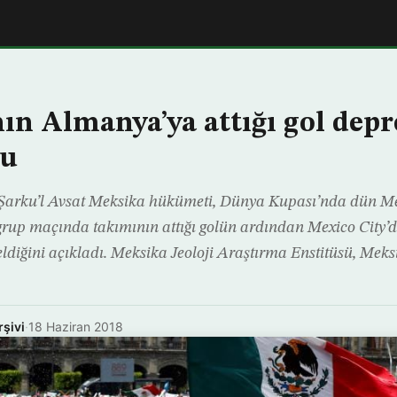
ın Almanya’ya attığı gol dep
du
ku’l Avsat Meksika hükümeti, Dünya Kupası’nda dün Me
up maçında takımının attığı golün ardından Mexico City’de
iğini açıkladı. Meksika Jeoloji Araştırma Enstitüsü, Meksi
rşivi
·
18 Haziran 2018