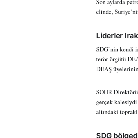
Son aylarda petr
elinde, Suriye’n
Liderler Irak
SDG’nin kendi in
terör örgütü DEA
DEAŞ üyelerinin 
SOHR Direktörü
gerçek kalesiydi 
altındaki toprakl
SDG bölgede