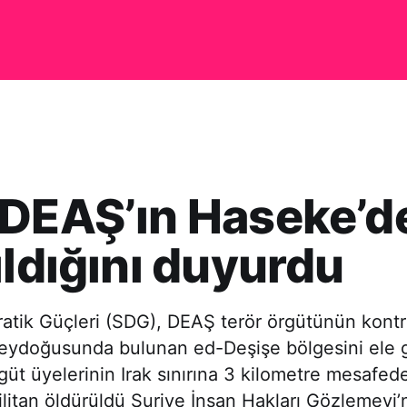
 DEAŞ’ın Haseke’d
ıldığını duyurdu
tik Güçleri (SDG), DEAŞ terör örgütünün kontro
eydoğusunda bulunan ed-Deşişe bölgesini ele ge
üt üyelerinin Irak sınırına 3 kilometre mesafed
 militan öldürüldü Suriye İnsan Hakları Gözlemevi’