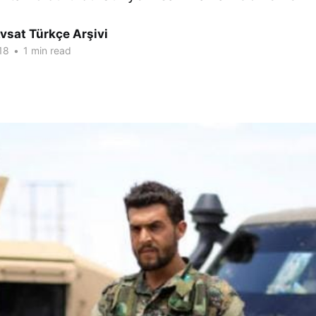
vsat Türkçe Arşivi
18
•
1 min read