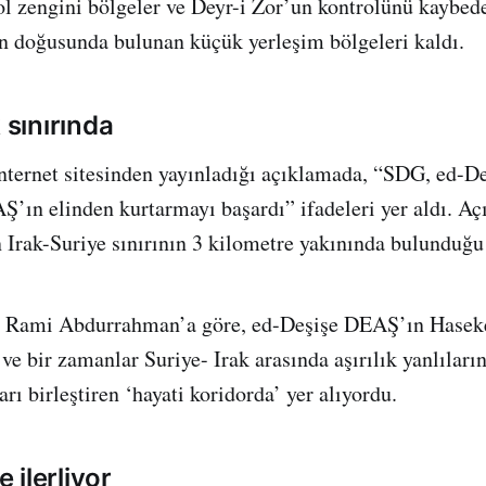
ol zengini bölgeler ve Deyr-i Zor’un kontrolünü kaybe
in doğusunda bulunan küçük yerleşim bölgeleri kaldı.
 sınırında
ternet sitesinden yayınladığı açıklamada, “SDG, ed-De
Ş’ın elinden kurtarmayı başardı” ifadeleri yer aldı. A
Irak-Suriye sınırının 3 kilometre yakınında bulunduğu b
 Rami Abdurrahman’a göre, ed-Deşişe DEAŞ’ın Haseke
ve bir zamanlar Suriye- Irak arasında aşırılık yanlıları
arı birleştiren ‘hayati koridorda’ yer alıyordu.
 ilerliyor