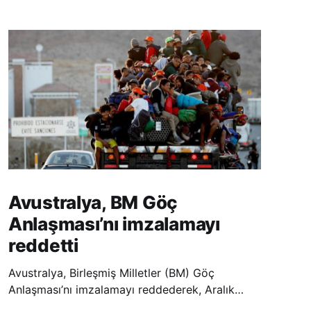
Avustralya, BM Göç
Anlaşması’nı imzalamayı
reddetti
Avustralya, Birleşmiş Milletler (BM) Göç
Anlaşması’nı imzalamayı reddederek, Aralık
ayında Fas’ta düzenlenecek olan uluslararası