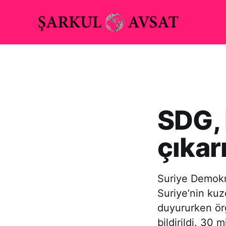
SDG,
çıkar
Suriye Demokra
Suriye’nin kuz
duyururken örg
bildirildi. 30