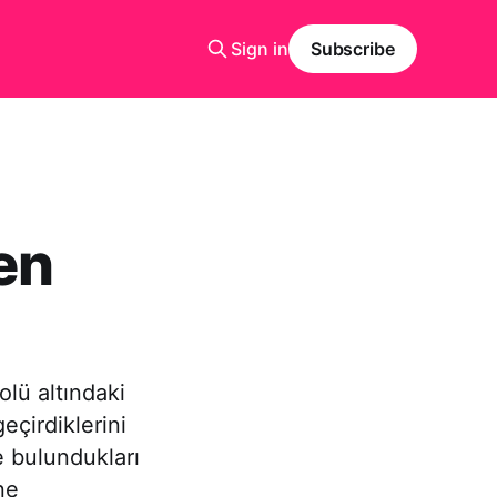
Sign in
Subscribe
en
lü altındaki
çirdiklerini
e bulundukları
ne