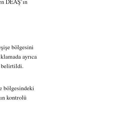
den DEAŞ’ın
şişe bölgesini
çıklamada ayrıca
elirtildi.
 bölgesindeki
nın kontrolü