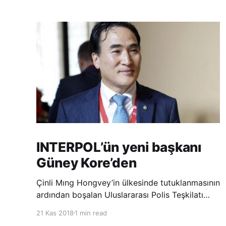
INTERPOL’ün yeni başkanı
Güney Kore’den
Çinli Mıng Hongvey’in ülkesinde tutuklanmasının
ardından boşalan Uluslararası Polis Teşkilatı
(INTERPOL) Başkanlığına Güney Koreli Kim
21 Kas 2018
1 min read
Jong Yang seçildi. INTERPOL Genel Kurulu’nun