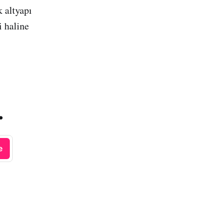
 altyapı
i haline
.
e