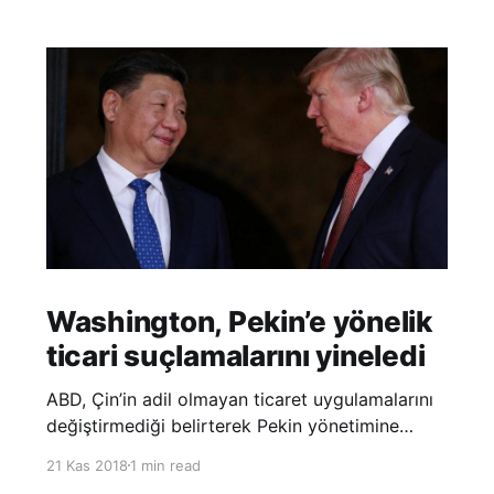
Washington, Pekin’e yönelik
ticari suçlamalarını yineledi
ABD, Çin’in adil olmayan ticaret uygulamalarını
değiştirmediği belirterek Pekin yönetimine
yönelik suçlamalarını yineledi. ABD Ticaret
21 Kas 2018
1 min read
Temsilciliği’nin Çin’in fikri mülkiyet ve teknoloji