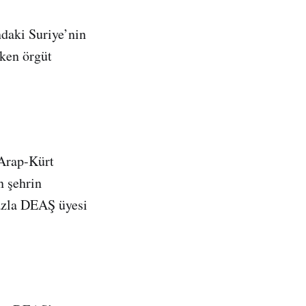
daki Suriye’nin
ken örgüt
 Arap-Kürt
n şehrin
fazla DEAŞ üyesi