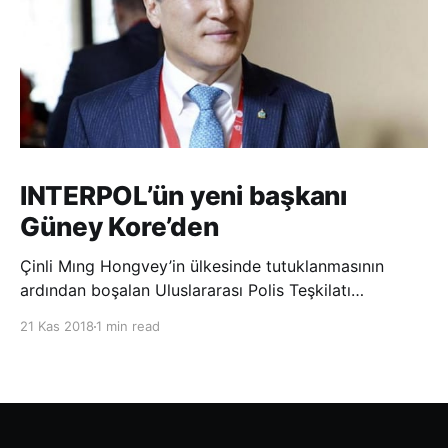
INTERPOL’ün yeni başkanı
Güney Kore’den
Çinli Mıng Hongvey’in ülkesinde tutuklanmasının
ardından boşalan Uluslararası Polis Teşkilatı
(INTERPOL) Başkanlığına Güney Koreli Kim Jong Yang
21 Kas 2018
1 min read
seçildi. INTERPOL Genel Kurulu’nun Dubai’deki
toplantısında yapılan seçimde, oyların 3’te 2’sini
kazanan Kim, teşkilatın yeni