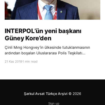
INTERPOL’ün yeni başkanı
Güney Kore’den
Çinli Mıng Hongvey’in ülkesinde tutuklanmasının
ardından boşalan Uluslararası Polis Teşkilatı
(INTERPOL) Başkanlığına Güney Koreli Kim Jong Yang
21 Kas 2018
1 min read
seçildi. INTERPOL Genel Kurulu’nun Dubai’deki
toplantısında yapılan seçimde, oyların 3’te 2’sini
kazanan Kim, teşkilatın yeni
Şarkul Avsat Türkçe Arşivi
© 2026
Sign up