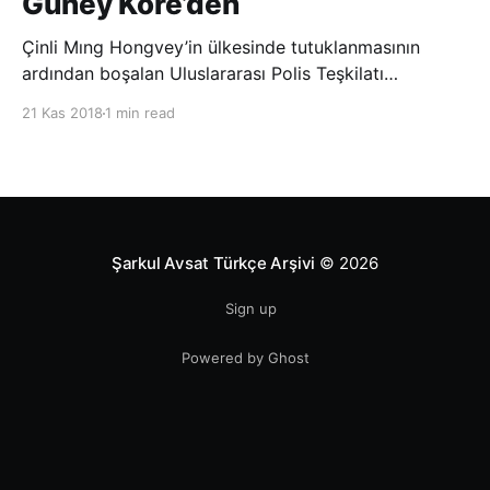
Güney Kore’den
Çinli Mıng Hongvey’in ülkesinde tutuklanmasının
ardından boşalan Uluslararası Polis Teşkilatı
(INTERPOL) Başkanlığına Güney Koreli Kim Jong Yang
21 Kas 2018
1 min read
seçildi. INTERPOL Genel Kurulu’nun Dubai’deki
toplantısında yapılan seçimde, oyların 3’te 2’sini
kazanan Kim, teşkilatın yeni
Şarkul Avsat Türkçe Arşivi
© 2026
Sign up
Powered by Ghost