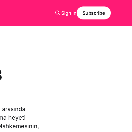
Sign in
Subscribe
8
l arasında
nma heyeti
 Mahkemesinin,