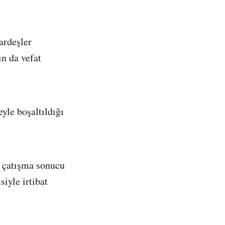
ardeşler
n da vefat
le boşaltıldığı
ı çatışma sonucu
iyle irtibat