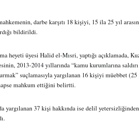
mahkemenin, darbe karşıtı 18 kişiyi, 15 ila 25 yıl arası
rdığı bildirildi.
ma heyeti üyesi Halid el-Mısri, yaptığı açıklamada, Ku
inin, 2013-2014 yıllarında “kamu kurumlarına saldır
turmak” suçlamasıyla yargılanan 16 kişiyi müebbet (25 yı
hapse mahkum ettiğini belirtti.
a yargılanan 37 kişi hakkında ise delil yetersizliğinden
dı.