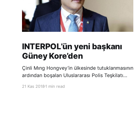
INTERPOL’ün yeni başkanı
Güney Kore’den
Çinli Mıng Hongvey’in ülkesinde tutuklanmasının
ardından boşalan Uluslararası Polis Teşkilatı
(INTERPOL) Başkanlığına Güney Koreli Kim
21 Kas 2018
1 min read
Jong Yang seçildi. INTERPOL Genel Kurulu’nun
Dubai’deki toplantısında yapılan seçimde,
oyların 3’te 2’sini kazanan Kim, teşkilatın yeni