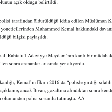
lunun açık olduğu belirtildi.
polisi tarafından öldürüldüğü iddia edilen Müslüman K
n) yöneticilerinden Muhammed Kemal hakkındaki davanı
düğü bilgisi paylaşıldı.
 Rabiatu’l Adeviyye Meydanı’nın kanlı bir müdahaley
ten sonra arananlar arasında yer alıyordu.
akanlığı, Kemal’in Ekim 2016’da “polisle girdiği silahl
çıklamış ancak İhvan, gözaltına alındıktan sonra kendis
n ölümünden polisi sorumlu tutmuştu. AA