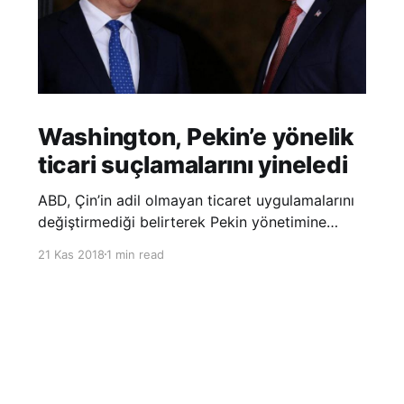
Washington, Pekin’e yönelik
ticari suçlamalarını yineledi
ABD, Çin’in adil olmayan ticaret uygulamalarını
değiştirmediği belirterek Pekin yönetimine
yönelik suçlamalarını yineledi. ABD Ticaret
21 Kas 2018
1 min read
Temsilciliği’nin Çin’in fikri mülkiyet ve teknoloji
transfer politikalarına dair hazırladığı ‘Section
301’ adlı soruşturma raporunun güncellenmiş
halinde