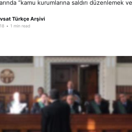
larında “kamu kurumlarına saldırı düzenlemek v
vsat Türkçe Arşivi
18
•
1 min read