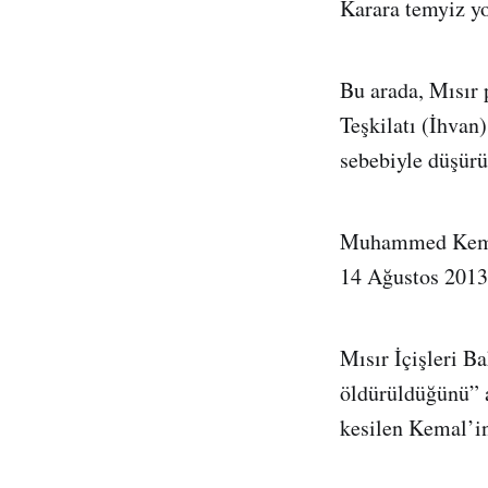
Karara temyiz yo
Bu arada, Mısır 
Teşkilatı (İhva
sebebiyle düşürül
Muhammed Kemal,
14 Ağustos 2013’
Mısır İçişleri B
öldürüldüğünü” a
kesilen Kemal’i