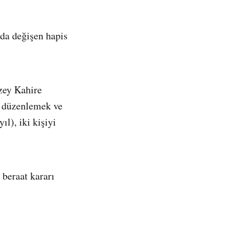
nda değişen hapis
zey Kahire
ı düzenlemek ve
l), iki kişiyi
 beraat kararı