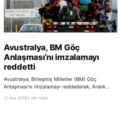
Avustralya, BM Göç
Anlaşması’nı imzalamayı
reddetti
Avustralya, Birleşmiş Milletler (BM) Göç
Anlaşması’nı imzalamayı reddederek, Aralık
ayında Fas’ta düzenlenecek olan uluslararası
21 Kas 2018
1 min read
konferansta BM üyesi ülkeler tarafından
imzalanması beklenen Küresel Göç
Sözleşmesi’ne katılmayacağını açıklayan
ülkelerin yer aldığı uzun listeye dahil oldu.