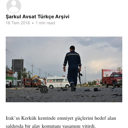
Şarkul Avsat Türkçe Arşivi
18 Tem 2018
•
1 min read
Irak’ın Kerkük kentinde emniyet güçlerini hedef alan
saldırıda bir alay komutanı yaşamını yitirdi.