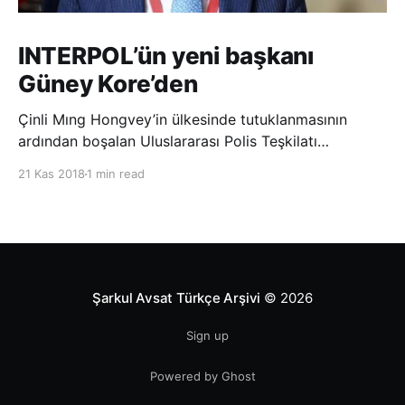
INTERPOL’ün yeni başkanı
Güney Kore’den
Çinli Mıng Hongvey’in ülkesinde tutuklanmasının
ardından boşalan Uluslararası Polis Teşkilatı
(INTERPOL) Başkanlığına Güney Koreli Kim Jong Yang
21 Kas 2018
1 min read
seçildi. INTERPOL Genel Kurulu’nun Dubai’deki
toplantısında yapılan seçimde, oyların 3’te 2’sini
kazanan Kim, teşkilatın yeni
Şarkul Avsat Türkçe Arşivi
© 2026
Sign up
Powered by Ghost