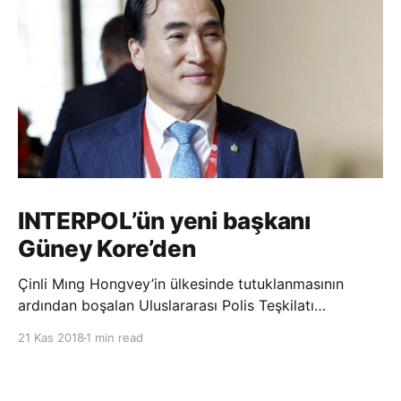
INTERPOL’ün yeni başkanı
Güney Kore’den
Çinli Mıng Hongvey’in ülkesinde tutuklanmasının
ardından boşalan Uluslararası Polis Teşkilatı
(INTERPOL) Başkanlığına Güney Koreli Kim Jong Yang
21 Kas 2018
1 min read
seçildi. INTERPOL Genel Kurulu’nun Dubai’deki
toplantısında yapılan seçimde, oyların 3’te 2’sini
kazanan Kim, teşkilatın yeni