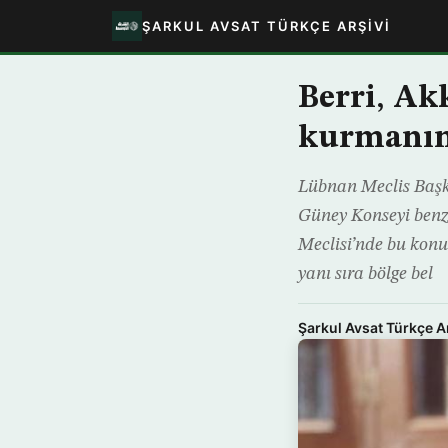
ŞARKUL AVSAT TÜRKÇE ARŞIVI
Berri, Ak
kurmanın
Lübnan Meclis Başka
Güney Konseyi benz
Meclisi’nde bu konu
yanı sıra bölge bel
Şarkul Avsat Türkçe A