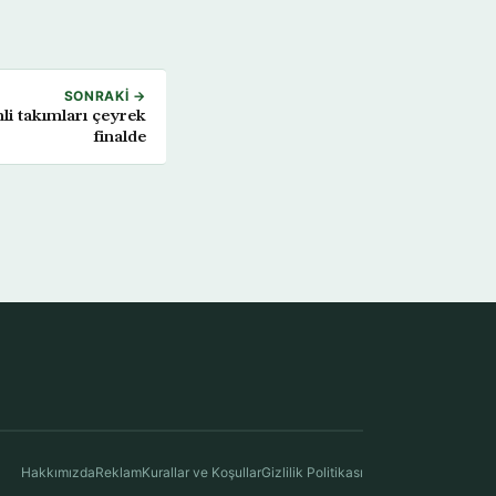
SONRAKI →
finalde
Hakkımızda
Reklam
Kurallar ve Koşullar
Gizlilik Politikası