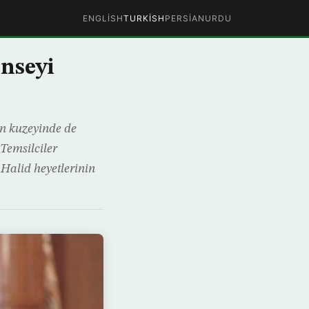
ENGLISH
TURKISH
PERSIAN
URDU
onseyi
in kuzeyinde de
Temsilciler
Halid heyetlerinin