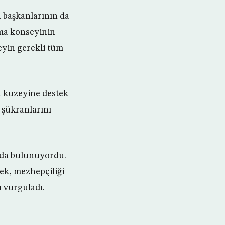
n başkanlarının da
ınma konseyinin
seyin gerekli tüm
n kuzeyine destek
 şükranlarını
a da bulunuyordu.
ek, mezhepçiliği
u vurguladı.