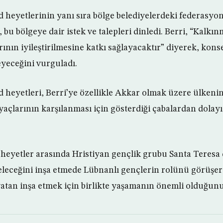
d heyetlerinin yanı sıra bölge belediyelerdeki federasyo
a, bu bölgeye dair istek ve talepleri dinledi. Berri, “Kalk
ının iyileştirilmesine katkı sağlayacaktır” diyerek, kon
eyeceğini vurguladı.
d heyetleri, Berri’ye özellikle Akkar olmak üzere ülkeni
yaçlarının karşılanması için gösterdiği çabalardan dolayı
n heyetler arasında Hristiyan gençlik grubu Santa Teres
leceğini inşa etmede Lübnanlı gençlerin rolünü görüşer
 vatan inşa etmek için birlikte yaşamanın önemli olduğun