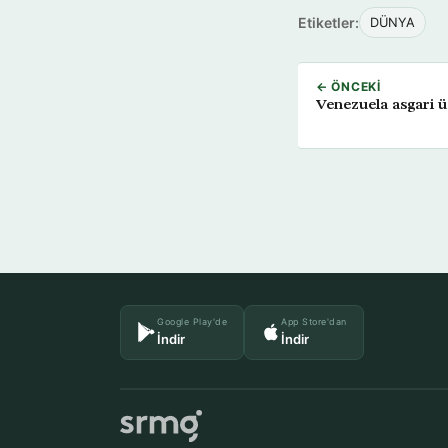
Etiketler:
DÜNYA
← ÖNCEKI
Venezuela asgari üc
Google Play'de
App Store'dan
İndir
İndir