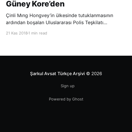
Güney Kore’den
Çinli Mıng Hongvey’in ülkesinde tutuklanmasının
ardından boşalan Uluslararası Polis Teşkilatı
(INTERPOL) Başkanlığına Güney Koreli Kim Jong Yang
21 Kas 2018
1 min read
seçildi. INTERPOL Genel Kurulu’nun Dubai’deki
toplantısında yapılan seçimde, oyların 3’te 2’sini
kazanan Kim, teşkilatın yeni
Şarkul Avsat Türkçe Arşivi
© 2026
Sign up
Powered by Ghost