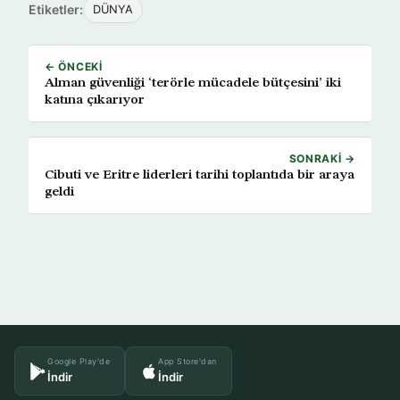
Etiketler:
DÜNYA
← ÖNCEKI
Alman güvenliği ‘terörle mücadele bütçesini’ iki
katına çıkarıyor
SONRAKI →
Cibuti ve Eritre liderleri tarihi toplantıda bir araya
geldi
Google Play'de
App Store'dan
İndir
İndir