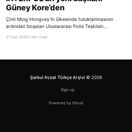
Güney Kore’den
Çinli Mıng Hongvey’in ülkesinde tutuklanmasının
ardından boşalan Uluslararası Polis Teşkilatı
(INTERPOL) Başkanlığına Güney Koreli Kim Jong Yang
21 Kas 2018
1 min read
seçildi. INTERPOL Genel Kurulu’nun Dubai’deki
toplantısında yapılan seçimde, oyların 3’te 2’sini
kazanan Kim, teşkilatın yeni
Şarkul Avsat Türkçe Arşivi
© 2026
Sign up
Powered by Ghost