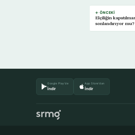
← ÖNCEKI
Elçiliğin kapatılmas
sonlandırıyor mu?
Google Play'de
App Store'dan
İndir
İndir