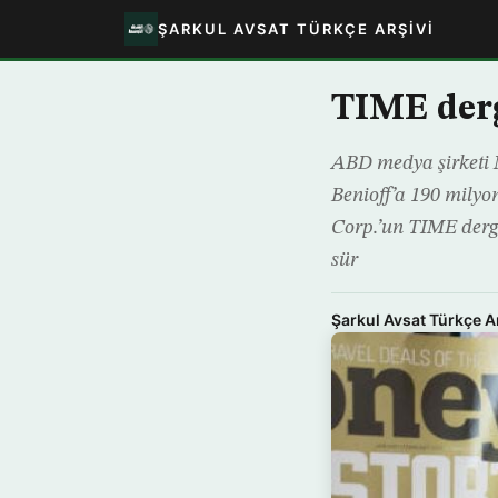
ŞARKUL AVSAT TÜRKÇE ARŞIVI
TIME derg
ABD medya şirketi M
Benioff’a 190 milyo
Corp.’un TIME dergis
sür
Şarkul Avsat Türkçe A