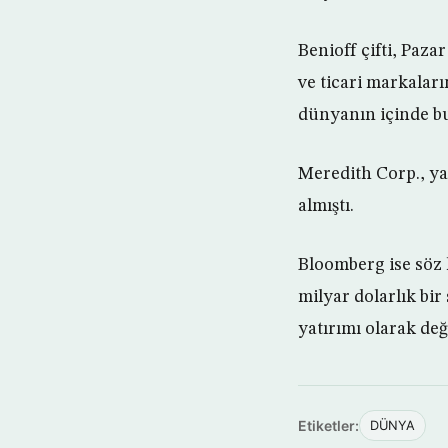
Benioff çifti, Paz
ve ticari markalar
dünyanın içinde bu
Meredith Corp., yak
almıştı.
Bloomberg ise söz k
milyar dolarlık bir 
yatırımı olarak de
Etiketler:
DÜNYA