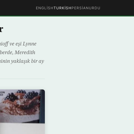
ENGLISH
TURKISH
PERSIAN
URDU
r
off ve eşi Lynne
aberde, Meredith
inin yaklaşık bir ay