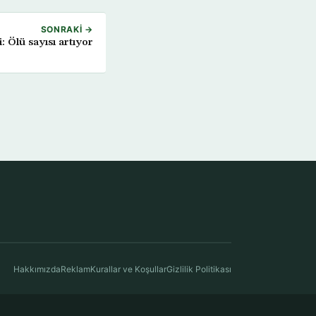
SONRAKI →
: Ölü sayısı artıyor
Hakkımızda
Reklam
Kurallar ve Koşullar
Gizlilik Politikası