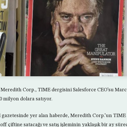
Meredith Corp., TIME dergisini Salesforce CEO’su Marc 
0 milyon dolara satıyor.
l gazetesinde yer alan haberde, Meredith Corp.’un TIME 
f çiftine satacağı ve satış işleminin yaklaşık bir ay sürece