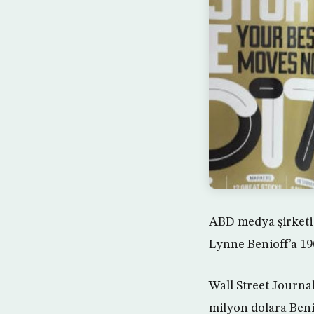
ABD medya şirketi 
Lynne Benioff’a 19
Wall Street Journa
milyon dolara Beniof