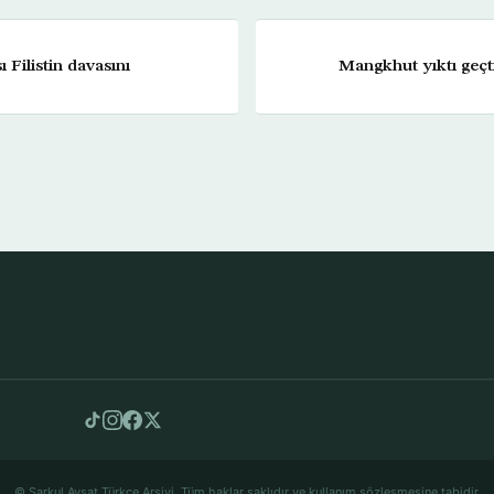
ı Filistin davasını
Mangkhut yıktı geçti
© Şarkul Avsat Türkçe Arşivi. Tüm haklar saklıdır ve kullanım sözleşmesine tabidir.