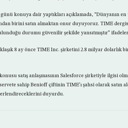
ar günü konuya dair yaptıkları açıklamada, “Dünyanın en
ından birini satın almaktan onur duyuyoruz. TIME dergi
lunduğu durumu güvenilir şekilde yansıtmıştır” ifadeleri
laşık 8 ay önce TIME Inc. şirketini 2.8 milyar dolarlık bi
onusu satış anlaşmasının Salesforce şirketiyle ilgisi olm
servete sahip Benioff çiftinin TIME’ı şahsi olarak satın ald
ğerlendireceklerini duyurdu.