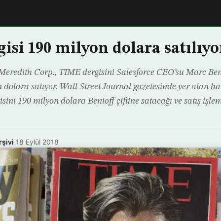
isi 190 milyon dolara satılıyo
eredith Corp., TIME dergisini Salesforce CEO’su Marc Beni
n dolara satıyor. Wall Street Journal gazetesinde yer alan h
ini 190 milyon dolara Benioff çiftine satacağı ve satış işlem
rşivi
·
18 Eylül 2018