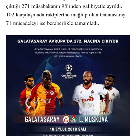
çıktığı 271 müsabakanın 98’inden galibiyetle ayrıldı.
102 karşılaşmada rakiplerine mağlup olan Galatasaray,
71 mücadeleyi ise beraberlikle tamamladı.