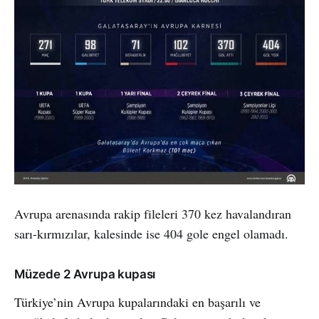
Avrupa arenasında rakip fileleri 370 kez havalandıran
sarı-kırmızılar, kalesinde ise 404 gole engel olamadı.
Müzede 2 Avrupa kupası
Türkiye’nin Avrupa kupalarındaki en başarılı ve