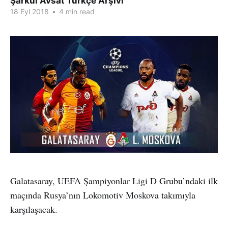
Şarkul Avsat Türkçe Arşivi
18 Eyl 2018
•
4 min read
Galatasaray, UEFA Şampiyonlar Ligi D Grubu’ndaki ilk
maçında Rusya’nın Lokomotiv Moskova takımıyla
karşılaşacak.