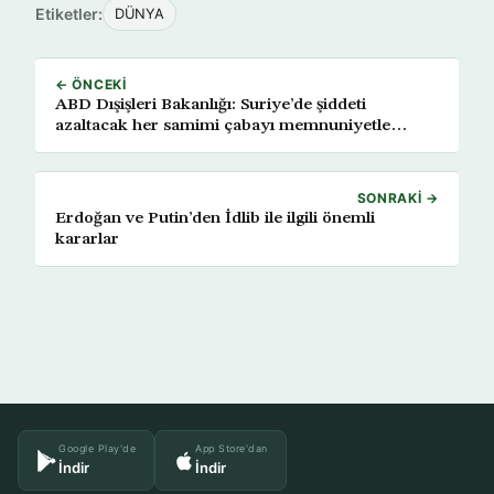
Etiketler:
DÜNYA
← ÖNCEKI
ABD Dışişleri Bakanlığı: Suriye’de şiddeti
azaltacak her samimi çabayı memnuniyetle
karşılıyoruz
SONRAKI →
Erdoğan ve Putin’den İdlib ile ilgili önemli
kararlar
Google Play'de
App Store'dan
İndir
İndir