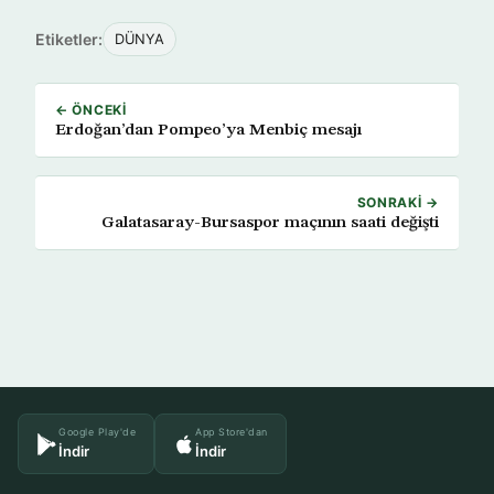
Etiketler:
DÜNYA
← ÖNCEKI
Erdoğan’dan Pompeo’ya Menbiç mesajı
SONRAKI →
Galatasaray-Bursaspor maçının saati değişti
Google Play'de
App Store'dan
İndir
İndir