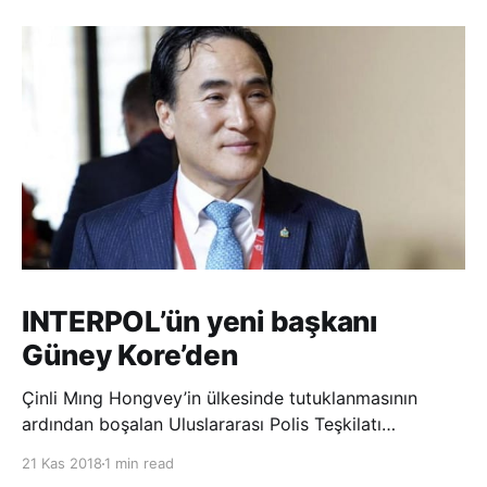
INTERPOL’ün yeni başkanı
Güney Kore’den
Çinli Mıng Hongvey’in ülkesinde tutuklanmasının
ardından boşalan Uluslararası Polis Teşkilatı
(INTERPOL) Başkanlığına Güney Koreli Kim Jong Yang
21 Kas 2018
1 min read
seçildi. INTERPOL Genel Kurulu’nun Dubai’deki