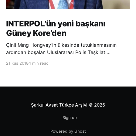
INTERPOL’ün yeni başkanı
Güney Kore’den
Çinli Mıng Hongvey’in ülkesinde tutuklanmasının
ardından boşalan Uluslararası Polis Teşkilatı
(INTERPOL) Başkanlığına Güney Koreli Kim Jong Yang
21 Kas 2018
1 min read
seçildi. INTERPOL Genel Kurulu’nun Dubai’deki
toplantısında yapılan seçimde, oyların 3’te 2’sini
kazanan Kim, teşkilatın yeni
Şarkul Avsat Türkçe Arşivi
© 2026
Sign up
Powered by Ghost