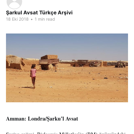
Şarkul Avsat Türkçe Arşivi
18 Eki 2018
•
1 min read
Amman: Londra/Şarku’l Avsat
Suriye rejimi, Birleşmiş Milletler’in (BM) önümüzdeki