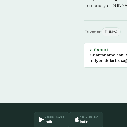
Tümünü gör DÜNY
Etiketler:
DÜNYA
← ÖNCEKI
Guantanamo’daki y
milyon dolarlık sağ
Google Play'de
App Store'dan
İndir
İndir