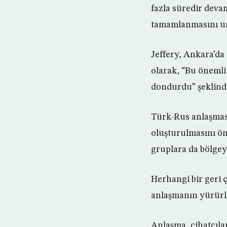
fazla süredir deva
tamamlanmasını um
Jeffery, Ankara’da 
olarak, “Bu önemli
dondurdu” şeklind
Türk-Rus anlaşması,
oluşturulmasını öng
gruplara da bölgeyi
Herhangi bir geri
anlaşmanın yürürl
Anlaşma, cihatçılar