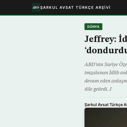
ŞARKUL AVSAT TÜRKÇE ARŞIVI
DÜNYA
Jeffrey: İ
‘dondurd
ABD’nin Suriye Özel
imzalanan İdlib anl
devam eden anlaşm
dile getirdi. J
Şarkul Avsat Türkçe A