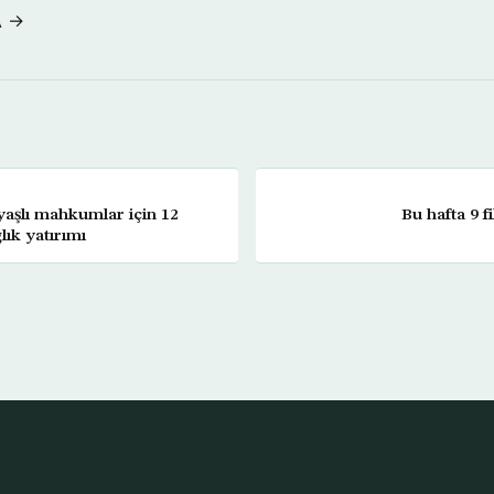
A →
aşlı mahkumlar için 12
Bu hafta 9 f
lık yatırımı