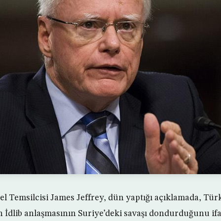
l Temsilcisi James Jeffrey, dün yaptığı açıklamada, Tür
 İdlib anlaşmasının Suriye’deki savaşı dondurduğunu ifad