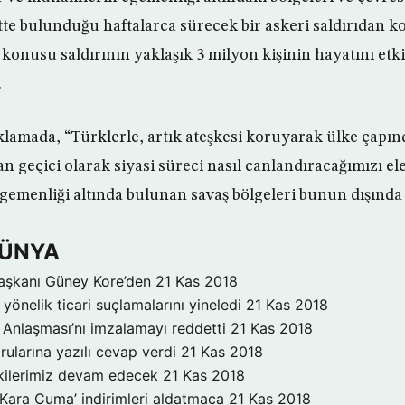
te bulunduğu haftalarca sürecek bir askeri saldırıdan k
 konusu saldırının yaklaşık 3 milyon kişinin hayatını etki
.
çıklamada, “Türklerle, artık ateşkesi koruyarak ülke çapı
 geçici olarak siyasi süreci nasıl canlandıracağımızı el
menliği altında bulunan savaş bölgeleri bunun dışında 
DÜNYA
aşkanı Güney Kore’den
21 Kas 2018
yönelik ticari suçlamalarını yineledi
21 Kas 2018
Anlaşması’nı imzalamayı reddetti
21 Kas 2018
rularına yazılı cevap verdi
21 Kas 2018
işkilerimiz devam edecek
21 Kas 2018
‘Kara Cuma’ indirimleri aldatmaca
21 Kas 2018