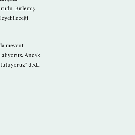
orudu. Birlemiş
leyebileceği
nda mevcut
e alıyoruz. Ancak
tutuyoruz” dedi.