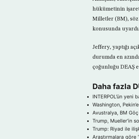
hükümetinin işaret
Milletler (BM), söz
konusunda uyardı
Jeffery, yaptığı a
durumda en azından
çoğunluğu DEAŞ ege
Daha fazla 
INTERPOL’ün yeni b
Washington, Pekin’e 
Avustralya, BM Göç 
Trump, Mueller’in so
Trump: Riyad ile il
Araştırmalara göre 