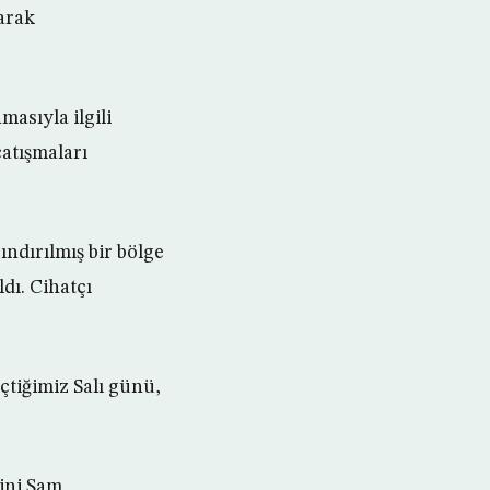
arak
asıyla ilgili
çatışmaları
ındırılmış bir bölge
dı. Cihatçı
tiğimiz Salı günü,
sini Şam