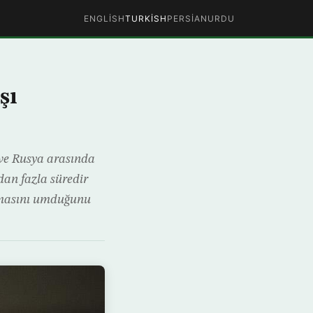
ENGLISH
TURKISH
PERSIAN
URDU
şı
 ve Rusya arasında
dan fazla süredir
nmasını umduğunu