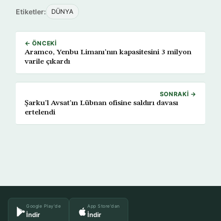
Etiketler:
DÜNYA
← ÖNCEKI
Aramco, Yenbu Limanı’nın kapasitesini 3 milyon
varile çıkardı
SONRAKI →
Şarku’l Avsat’ın Lübnan ofisine saldırı davası
ertelendi
Google Play'de
App Store'dan
İndir
İndir