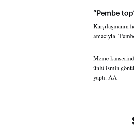
“Pembe top” 
Karşılaşmanın h
amacıyla “Pembe 
Meme kanserinde 
ünlü ismin gönül
yaptı. AA