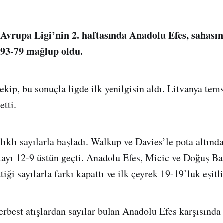
vrupa Ligi’nin 2. haftasında Anadolu Efes, sahası
e 93-79 mağlup oldu.
ekip, bu sonuçla ligde ilk yenilgisin aldı. Litvanya temsi
etti.
ıklı sayılarla başladı. Walkup ve Davies’le pota altında
ikayı 12-9 üstün geçti. Anadolu Efes, Micic ve Doğuş Ba
tiği sayılarla farkı kapattı ve ilk çeyrek 19-19’luk eşitl
serbest atışlardan sayılar bulan Anadolu Efes karşısında