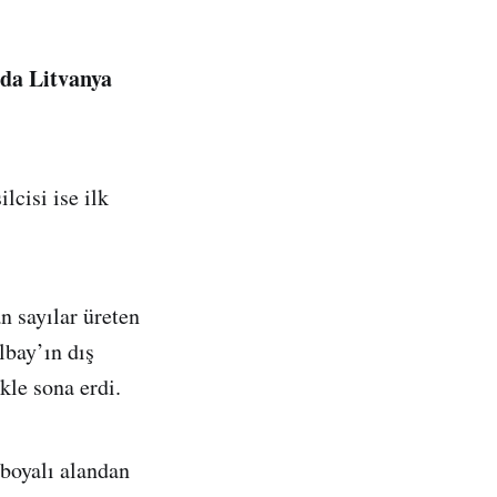
nda Litvanya
lcisi ise ilk
n sayılar üreten
lbay’ın dış
ikle sona erdi.
 boyalı alandan