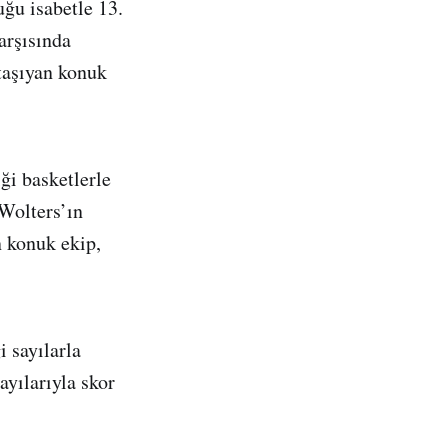
uğu isabetle 13.
arşısında
 taşıyan konuk
iği basketlerle
 Wolters’ın
n konuk ekip,
 sayılarla
ayılarıyla skor