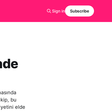
Sign in
Subscribe
nde
hasında
ekip, bu
iyetini elde