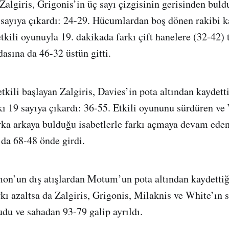
Zalgiris, Grigonis’in üç sayı çizgisinin gerisinden buld
 sayıya çıkardı: 24-29. Hücumlardan boş dönen rakibi k
kili oyunuyla 19. dakikada farkı çift hanelere (32-42)
asına da 46-32 üstün gitti.
etkili başlayan Zalgiris, Davies’in pota altından kaydett
kı 19 sayıya çıkardı: 36-55. Etkili oyununu sürdüren ve
rka arkaya bulduğu isabetlerle farkı açmaya devam ede
 da 68-48 önde girdi.
on’un dış atışlardan Motum’un pota altından kaydettiği
kı azaltsa da Zalgiris, Grigonis, Milaknis ve White’ın s
du ve sahadan 93-79 galip ayrıldı.