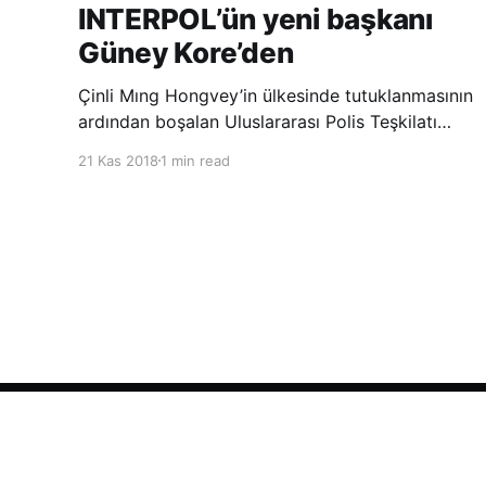
INTERPOL’ün yeni başkanı
Güney Kore’den
Çinli Mıng Hongvey’in ülkesinde tutuklanmasının
ardından boşalan Uluslararası Polis Teşkilatı
(INTERPOL) Başkanlığına Güney Koreli Kim
21 Kas 2018
1 min read
Jong Yang seçildi. INTERPOL Genel Kurulu’nun
Dubai’deki toplantısında yapılan seçimde,
oyların 3’te 2’sini kazanan Kim, teşkilatın yeni
Şarkul Avsat Türkçe Arşivi
© 2026