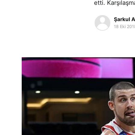
etti. Karşılaşm
Şarkul A
18 Eki 201