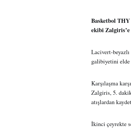
Basketbol THY A
ekibi Zalgiris’
Lacivert-beyazlı 
galibiyetini elde 
Karşılaşma karşıl
Zalgiris, 5. dak
atışlardan kaydet
İkinci çeyrekte 