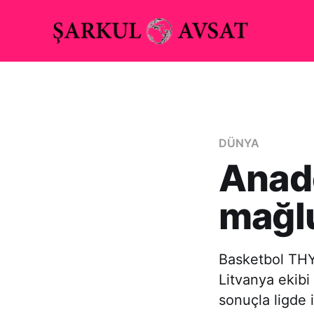
DÜNYA
Anado
mağl
Basketbol THY 
Litvanya ekibi
sonuçla ligde i