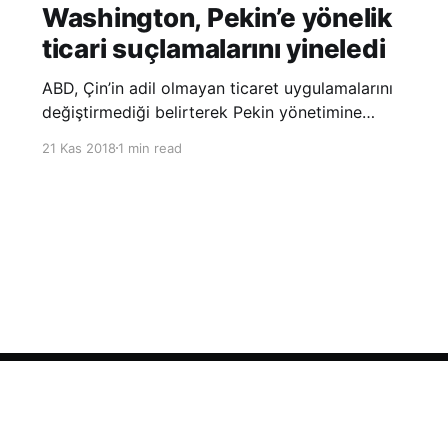
Washington, Pekin’e yönelik
ticari suçlamalarını yineledi
ABD, Çin’in adil olmayan ticaret uygulamalarını
değiştirmediği belirterek Pekin yönetimine
yönelik suçlamalarını yineledi. ABD Ticaret
21 Kas 2018
1 min read
Temsilciliği’nin Çin’in fikri mülkiyet ve teknoloji
transfer politikalarına dair hazırladığı ‘Section
301’ adlı soruşturma raporunun güncellenmiş
halinde
Sign up