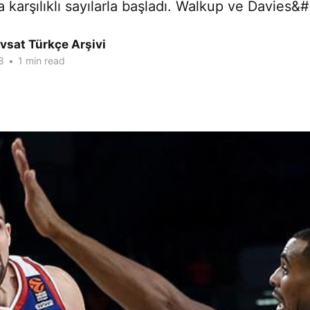
a karşılıklı sayılarla başladı. Walkup ve Davies&
vsat Türkçe Arşivi
8
•
1 min read