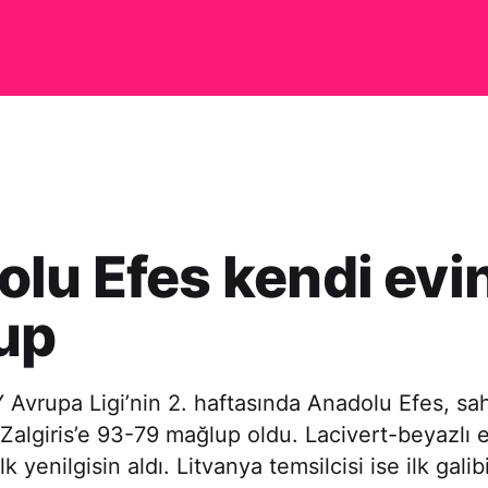
lu Efes kendi evi
up
Avrupa Ligi’nin 2. haftasında Anadolu Efes, sa
 Zalgiris’e 93-79 mağlup oldu. Lacivert-beyazlı 
lk yenilgisin aldı. Litvanya temsilcisi ise ilk galib