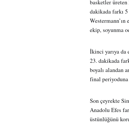
basketler üreten 
dakikada farkı 5
Westermann’ın et
ekip, soyunma od
İkinci yarıya da 
23. dakikada far
boyalı alandan a
final periyoduna
Son çeyrekte Sim
Anadolu Efes far
üstünlüğünü koru