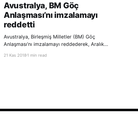
Avustralya, BM Göç
Anlaşması’nı imzalamayı
reddetti
Avustralya, Birleşmiş Milletler (BM) Göç
Anlaşması’nı imzalamayı reddederek, Aralık
ayında Fas’ta düzenlenecek olan uluslararası
21 Kas 2018
1 min read
konferansta BM üyesi ülkeler tarafından
imzalanması beklenen Küresel Göç
Sözleşmesi’ne katılmayacağını açıklayan
ülkelerin yer aldığı uzun listeye dahil oldu.
Powered by Ghost