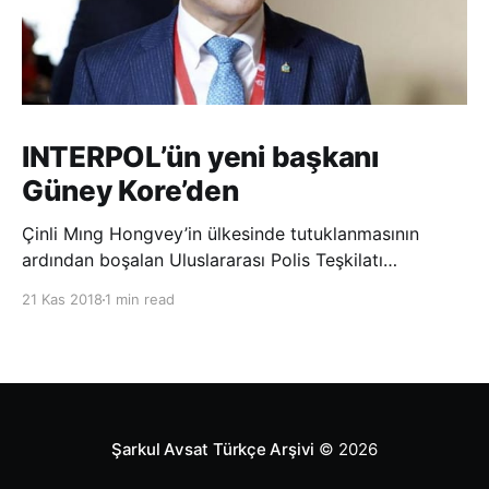
INTERPOL’ün yeni başkanı
Güney Kore’den
Çinli Mıng Hongvey’in ülkesinde tutuklanmasının
ardından boşalan Uluslararası Polis Teşkilatı
(INTERPOL) Başkanlığına Güney Koreli Kim Jong Yang
21 Kas 2018
1 min read
seçildi. INTERPOL Genel Kurulu’nun Dubai’deki
toplantısında yapılan seçimde, oyların 3’te 2’sini
kazanan Kim, teşkilatın yeni
Şarkul Avsat Türkçe Arşivi
© 2026