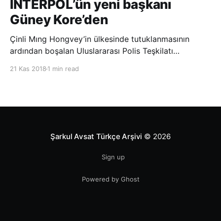
INTERPOL’ün yeni başkanı
Güney Kore’den
Çinli Mıng Hongvey’in ülkesinde tutuklanmasının
ardından boşalan Uluslararası Polis Teşkilatı
(INTERPOL) Başkanlığına Güney Koreli Kim Jong Yang
21 Kas 2018
1 min read
seçildi. INTERPOL Genel Kurulu’nun Dubai’deki
toplantısında yapılan seçimde, oyların 3’te 2’sini
kazanan Kim, teşkilatın yeni
Şarkul Avsat Türkçe Arşivi
© 2026
Sign up
Powered by Ghost