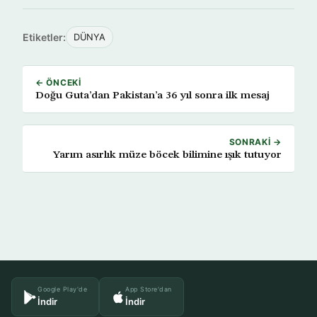
Etiketler:
DÜNYA
← ÖNCEKI
Doğu Guta’dan Pakistan’a 36 yıl sonra ilk mesaj
SONRAKI →
Yarım asırlık müze böcek bilimine ışık tutuyor
Google Play'de
App Store'dan
İndir
İndir