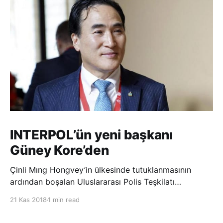
INTERPOL’ün yeni başkanı
Güney Kore’den
Çinli Mıng Hongvey’in ülkesinde tutuklanmasının
ardından boşalan Uluslararası Polis Teşkilatı
(INTERPOL) Başkanlığına Güney Koreli Kim Jong Yang
21 Kas 2018
1 min read
seçildi. INTERPOL Genel Kurulu’nun Dubai’deki
toplantısında yapılan seçimde, oyların 3’te 2’sini