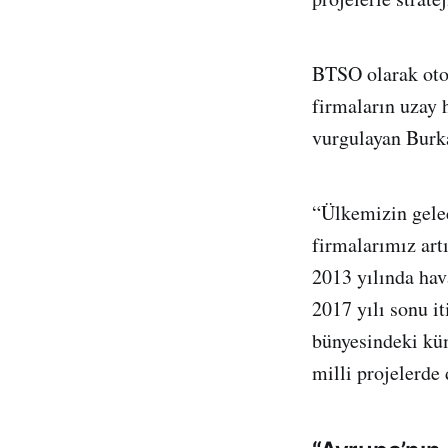
BTSO olarak otom
firmaların uzay 
vurgulayan Burka
“Ülkemizin gelece
firmalarımız art
2013 yılında hav
2017 yılı sonu i
bünyesindeki küm
milli projelerde 