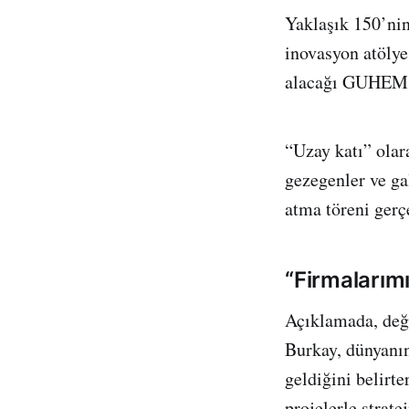
Yaklaşık 150’nin
inovasyon atölyes
alacağı GUHEM’in
“Uzay katı” olara
gezegenler ve ga
atma töreni gerç
“Firmalarımı
Açıklamada, değ
Burkay, dünyanın
geldiğini belirt
projelerle strate