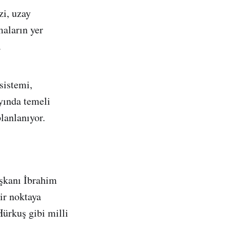
zi, uzay
maların yer
.
sistemi,
ayında temeli
lanlanıyor.
şkanı İbrahim
ir noktaya
ürkuş gibi milli