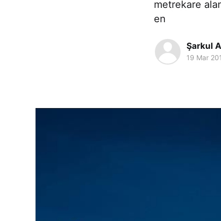
metrekare ala
en
Şarkul A
19 Mar 20