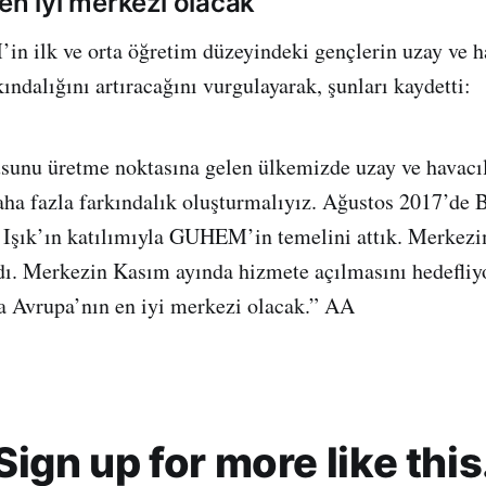
en iyi merkezi olacak”
 ilk ve orta öğretim düzeyindeki gençlerin uzay ve h
ındalığını artıracağını vurgulayarak, şunları kaydetti:
usunu üretme noktasına gelen ülkemizde uzay ve havacı
ha fazla farkındalık oluşturmalıyız. Ağustos 2017’de
 Işık’ın katılımıyla GUHEM’in temelini attık. Merkezi
dı. Merkezin Kasım ayında hizmete açılmasını hedefl
 Avrupa’nın en iyi merkezi olacak.” AA
Sign up for more like this