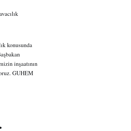
avacılık
lık konusunda
 Başbakan
mizin inşaatının
iyoruz. GUHEM
.