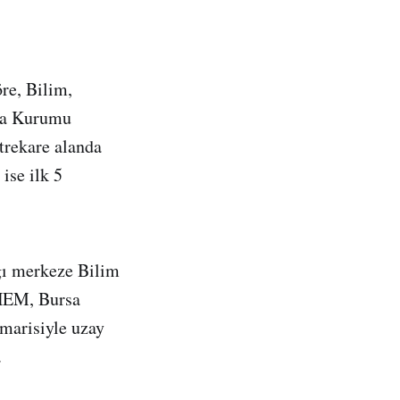
re, Bilim,
rma Kurumu
trekare alanda
ise ilk 5
ağı merkeze Bilim
UHEM, Bursa
imarisiyle uzay
.