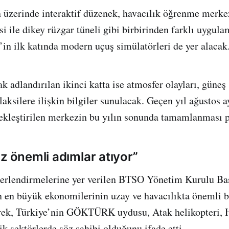
 üzerinde interaktif düzenek, havacılık öğrenme merke
i ile dikey rüzgar tüneli gibi birbirinden farklı uygula
 ilk katında modern uçuş simülatörleri de yer alacak
k adlandırılan ikinci katta ise atmosfer olayları, güneş 
laksilere ilişkin bilgiler sunulacak. Geçen yıl ağustos 
ekleştirilen merkezin bu yılın sonunda tamamlanması p
z önemli adımlar atıyor”
erlendirmelerine yer verilen BTSO Yönetim Kurulu Ba
 en büyük ekonomilerinin uzay ve havacılıkta önemli b
erek, Türkiye’nin GÖKTÜRK uydusu, Atak helikopteri, H
jik sektörlerde söz sahibi olduğunu ifade etti.