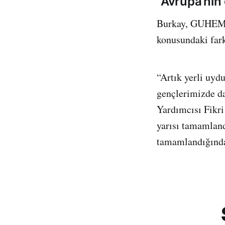
“Avrupa’nın 
Burkay, GUHEM’in
konusundaki fark
“Artık yerli uyd
gençlerimizde da
Yardımcısı Fikri
yarısı tamamlan
tamamlandığında