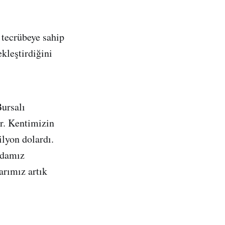
 tecrübeye sahip
kleştirdiğini
Bursalı
or. Kentimizin
ilyon dolardı.
 Odamız
arımız artık