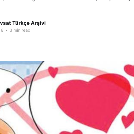
vsat Türkçe Arşivi
18
•
3 min read