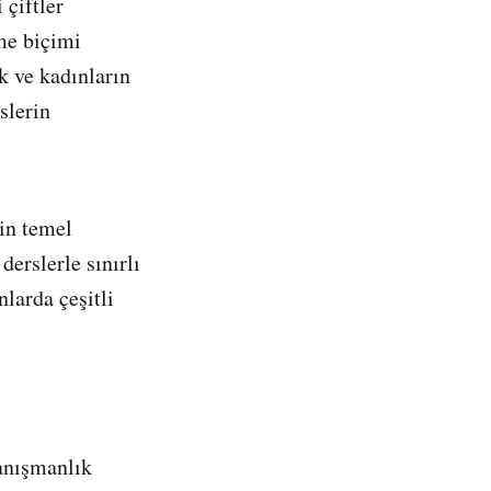
 çiftler
me biçimi
ek ve kadınların
slerin
nin temel
erslerle sınırlı
larda çeşitli
anışmanlık