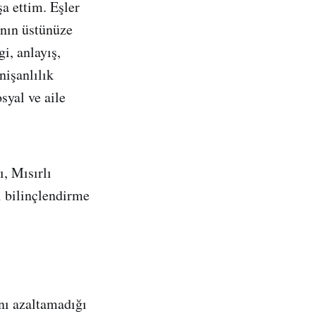
a ettim. Eşler
ının üstünüze
gi, anlayış,
nişanlılık
syal ve aile
ı, Mısırlı
ı bilinçlendirme
nı azaltamadığı