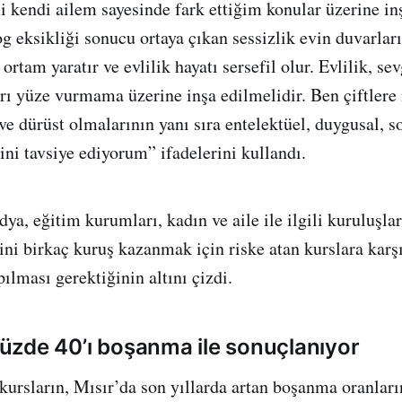
 kendi ailem sayesinde fark ettiğim konular üzerine inş
og eksikliği sonucu ortaya çıkan sessizlik evin duvarlar
 ortam yaratır ve evlilik hayatı sersefil olur. Evlilik, sev
arı yüze vurmama üzerine inşa edilmelidir. Ben çiftlere 
e dürüst olmalarının yanı sıra entelektüel, duygusal, so
i tavsiye ediyorum” ifadelerini kullandı.
a, eğitim kurumları, kadın ve aile ile ilgili kuruluşlar
ğini birkaç kuruş kazanmak için riske atan kurslara karş
ılması gerektiğinin altını çizdi.
 yüzde 40’ı boşanma ile sonuçlanıyor
kursların, Mısır’da son yıllarda artan boşanma oranları