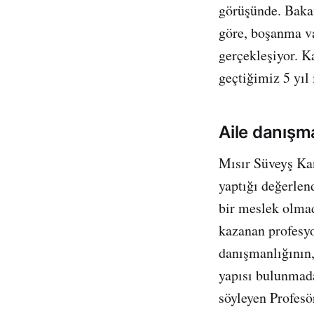
görüşünde. Bakan
göre, boşanma va
gerçekleşiyor. 
geçtiğimiz 5 yıl
Aile danışm
Mısır Süveyş Kan
yaptığı değerlen
bir meslek olmad
kazanan profesyo
danışmanlığının,
yapısı bulunmada
söyleyen Profesö