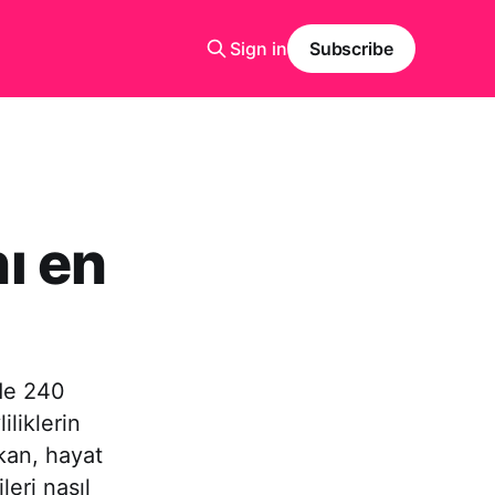
Sign in
Subscribe
ı en
nde 240
liklerin
kan, hayat
ileri nasıl