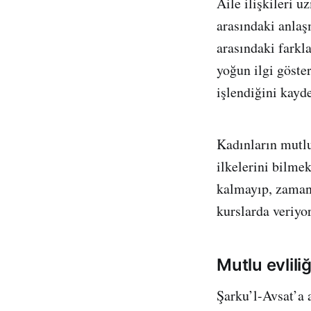
Aile ilişkileri 
arasındaki anlaş
arasındaki farkla
yoğun ilgi göster
işlendiğini kayde
Kadınların mutlu
ilkelerini bilme
kalmayıp, zaman 
kurslarda veriyor
Mutlu evliliğ
Şarku’l-Avsat’a