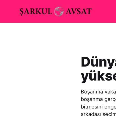
Düny
yükse
Boşanma vakal
boşanma gerçek
bitmesini enge
arkadaşı seçimi,