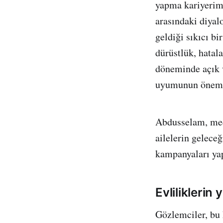
yapma kariyerimi
arasındaki diyal
geldiği sıkıcı bir
dürüstlük, hatal
döneminde açık v
uyumunun önemin
Abdusselam, medy
ailelerin gelece
kampanyaları yap
Evliliklerin
Gözlemciler, bu 