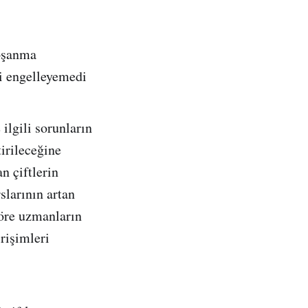
boşanma
ni engelleyemedi
 ilgili sorunların
tirileceğine
n çiftlerin
slarının artan
göre uzmanların
rişimleri