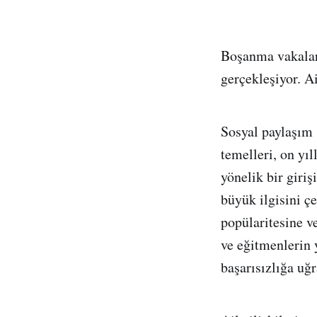
Boşanma vakalar
gerçekleşiyor. A
Sosyal paylaşım s
temelleri, on yıl
yönelik bir giriş
büyük ilgisini ç
popülaritesine v
ve eğitmenlerin 
başarısızlığa uğr