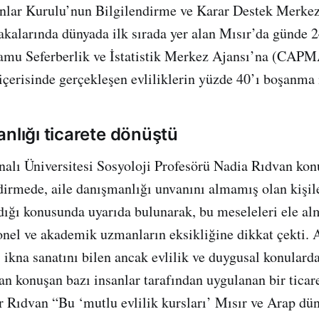
lar Kurulu’nun Bilgilendirme ve Karar Destek Merkezi 
kalarında dünyada ilk sırada yer alan Mısır’da günde
Kamu Seferberlik ve İstatistik Merkez Ajansı’na (CAP
 içerisinde gerçekleşen evliliklerin yüzde 40’ı boşanma 
anlığı ticarete dönüştü
alı Üniversitesi Sosyoloji Profesörü Nadia Rıdvan konu
dirmede, aile danışmanlığı unvanını almamış olan kişil
ığı konusunda uyarıda bulunarak, bu meseleleri ele al
nel ve akademik uzmanların eksikliğine dikkat çekti. 
 ikna sanatını bilen ancak evlilik ve duygusal konularda
n konuşan bazı insanlar tarafından uygulanan bir tica
r Rıdvan “Bu ‘mutlu evlilik kursları’ Mısır ve Arap dü