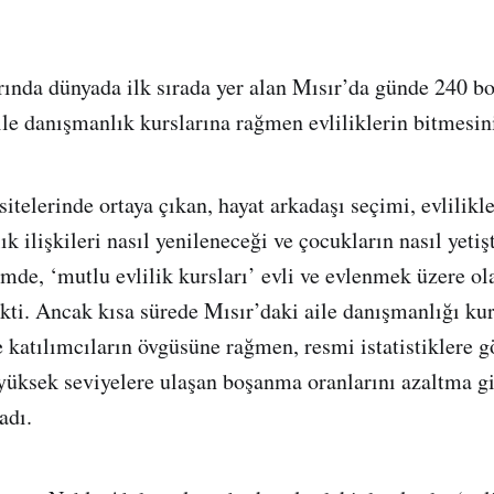
ında dünyada ilk sırada yer alan Mısır’da günde 240 
ile danışmanlık kurslarına rağmen evliliklerin bitmesi
itelerinde ortaya çıkan, hayat arkadaşı seçimi, evlilikle
lık ilişkileri nasıl yenileneceği ve çocukların nasıl yetiş
imde, ‘mutlu evlilik kursları’ evli ve evlenmek üzere ola
ekti. Ancak kısa sürede Mısır’daki aile danışmanlığı kur
e katılımcıların övgüsüne rağmen, resmi istatistiklere 
yüksek seviyelere ulaşan boşanma oranlarını azaltma gi
adı.