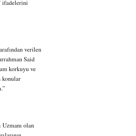
 ifadelerini
arafından verilen
durrahman Said
uğum korkuyu ve
a konular
m.”
ı Uzmanı olan
rslarının