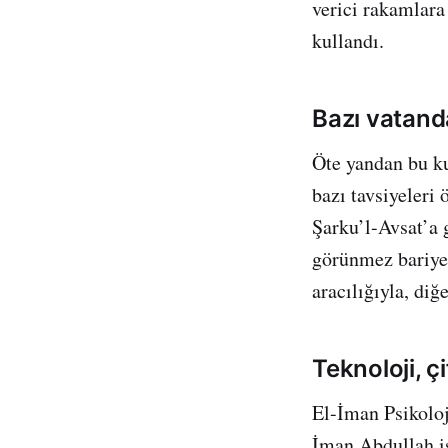
verici rakamlara
kullandı.
Bazı vatand
Öte yandan bu kur
bazı tavsiyeleri
Şarku’l-Avsat’a 
görünmez bariyer
aracılığıyla, di
Teknoloji, ç
El-İman Psikolo
İman Abdullah is