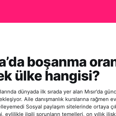
a’da boşanma oran
k ülke hangisi?
arında dünyada ilk sırada yer alan Mısır’da gü
leşiyor. Aile danışmanlık kurslarına rağmen evli
lleyemedi Sosyal paylaşım sitelerinde ortaya çı
 evlilikle ilgili sorunların temelleri, on yıllık ilişk