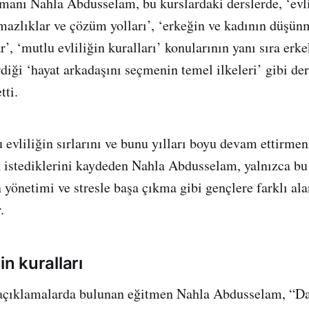
uzmanı Nahla Abdusselam, bu kurslardaki derslerde, ‘evli
mazlıklar ve çözüm yolları’, ‘erkeğin ve kadının düşün
r’, ‘mutlu evliliğin kuralları’ konularının yanı sıra erk
diği ‘hayat arkadaşını seçmenin temel ilkeleri’ gibi der
tti.
 evliliğin sırlarını ve bunu yılları boyu devam ettirme
k istediklerini kaydeden Nahla Abdusselam, yalnızca bu d
yönetimi ve stresle başa çıkma gibi gençlere farklı alan
.
in kuralları
 açıklamalarda bulunan eğitmen Nahla Abdusselam, “D