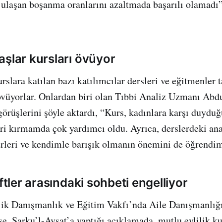
 ulaşan boşanma oranlarını azaltmada başarılı olamadı”
aşlar kursları övüyor
slara katılan bazı katılımcılar dersleri ve eğitmenler t
 övüyorlar. Onlardan biri olan Tıbbi Analiz Uzmanı Ab
görüşlerini şöyle aktardı, “Kurs, kadınlara karşı duyd
i kırmamda çok yardımcı oldu. Ayrıca, derslerdeki an
ğerleri ve kendimle barışık olmanın önemini de öğrendi
iftler arasındaki sohbeti engelliyor
jik Danışmanlık ve Eğitim Vakfı’nda Aile Danışmanlığ
e, Şarku’l-Avsat’a yaptığı açıklamada, mutlu evlilik ku