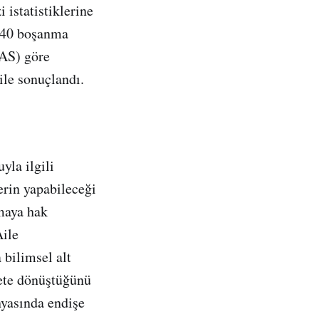
istatistiklerine
 240 boşanma
MAS) göre
ile sonuçlandı.
yla ilgili
erin yapabileceği
maya hak
Aile
 bilimsel alt
rete dönüştüğünü
nyasında endişe