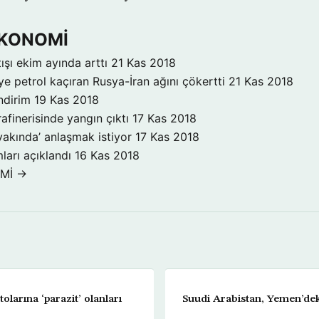
 EKONOMİ
ışı ekim ayında arttı
21 Kas 2018
ye petrol kaçıran Rusya-İran ağını çökertti
21 Kas 2018
ndirim
19 Kas 2018
rafinerisinde yangın çıktı
17 Kas 2018
yakında’ anlaşmak istiyor
17 Kas 2018
ları açıklandı
16 Kas 2018
OMİ →
olarına ‘parazit’ olanları
Suudi Arabistan, Yemen’dek