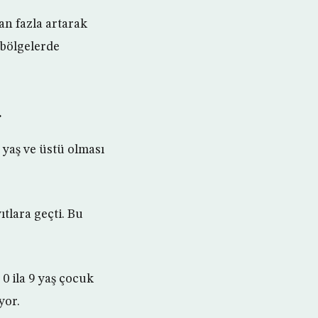
an fazla artarak
 bölgelerde
r
0 yaş ve üstü olması
ıtlara geçti. Bu
0 ila 9 yaş çocuk
yor.