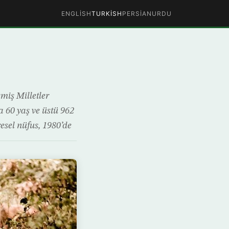
ENGLISH
TURKISH
PERSIAN
URDU
şmiş Milletler
 60 yaş ve üstü 962
esel nüfus, 1980’de