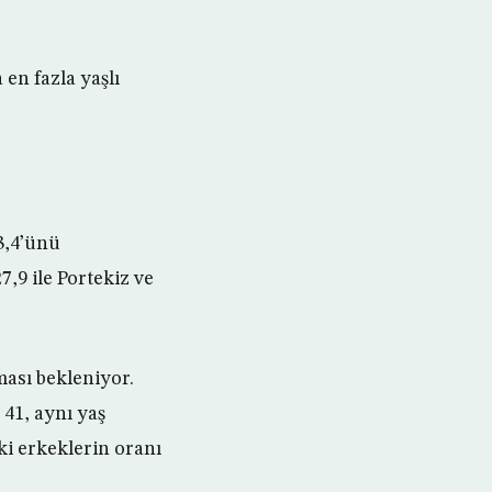
en fazla yaşlı
3,4’ünü
7,9 ile Portekiz ve
ması bekleniyor.
 41, aynı yaş
aki erkeklerin oranı