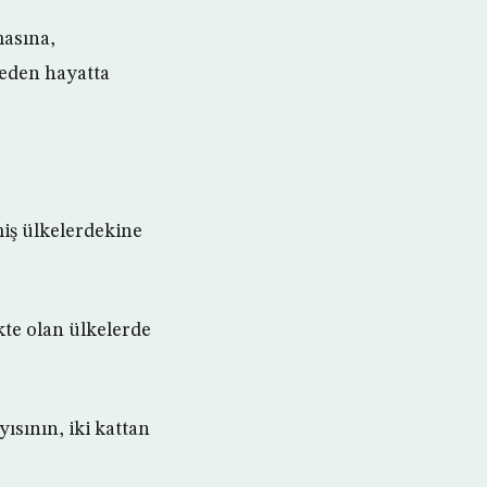
masına,
 eden hayatta
miş ülkelerdekine
kte olan ülkelerde
yısının, iki kattan