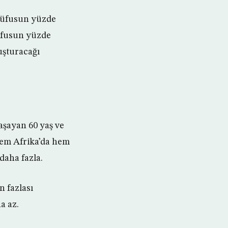
 nüfusun yüzde
nüfusun yüzde
uşturacağı
yaşayan 60 yaş ve
 Hem Afrika’da hem
daha fazla.
n fazlası
a az.