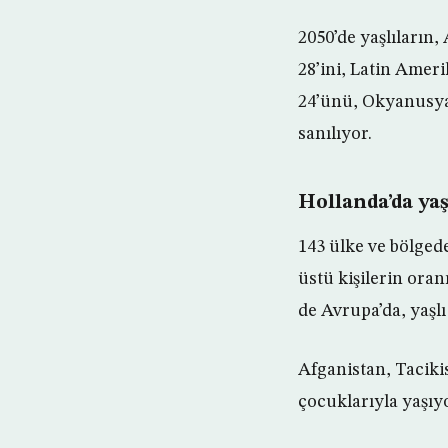
2050’de yaşlıların
28’ini, Latin Amer
24’ünü, Okyanusya
sanılıyor.
Hollanda’da yaş
143 ülke ve bölgede
üstü kişilerin ora
de Avrupa’da, yaşlı
Afganistan, Tacikis
çocuklarıyla yaşıy