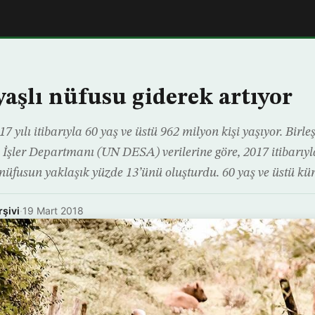
aşlı nüfusu giderek artıyor
 yılı itibarıyla 60 yaş ve üstü 962 milyon kişi yaşıyor. Birle
İşler Departmanı (UN DESA) verilerine göre, 2017 itibarıyla
 nüfusun yaklaşık yüzde 13’ünü oluşturdu. 60 yaş ve üstü kür
rşivi
·
19 Mart 2018