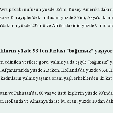
, Avrupa’daki nüfusun yüzde 35’ini, Kuzey Amerika’daki
ika ve Karayipler’deki nüfusun yüzde 25’ini, Asya’daki 
’dakinin yüzde 23’ünü ve Afrika’dakinin yüzde 9’unu ol
lıların yüzde 93’ten fazlası “bağımsız” yaşıyor
n edinilen verilere göre, yalnız ya da eşiyle “bağımsız” 
nı Afganistan’da yüzde 2,3 iken, Hollanda’da yüzde 93,4.
 kadınların yalnız yaşama oranı yaşlı erkeklerden iki kat 
tan ve Pakistan’da, 60 yaş ve üstü kişilerin yüzde 90’ında
or. Hollanda ve Almanya’da ise bu oran, yüzde 10’dan dah