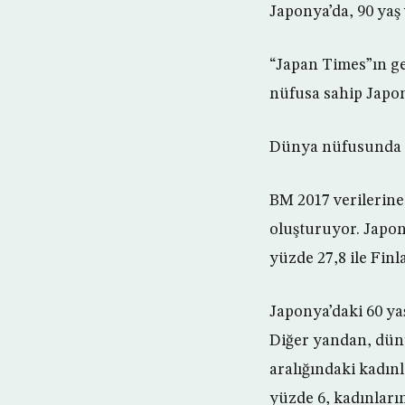
Japonya’da, 90 yaş 
“Japan Times”ın ge
nüfusa sahip Japony
Dünya nüfusunda e
BM 2017 verilerine
oluşturuyor. Japony
yüzde 27,8 ile Finl
Japonya’daki 60 ya
Diğer yandan, düny
aralığındaki kadınl
yüzde 6, kadınları