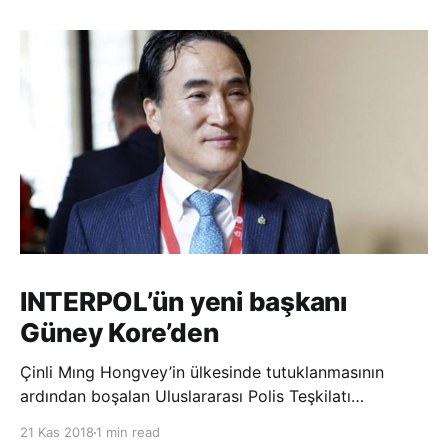
INTERPOL’ün yeni başkanı
Güney Kore’den
Çinli Mıng Hongvey’in ülkesinde tutuklanmasının
ardından boşalan Uluslararası Polis Teşkilatı
(INTERPOL) Başkanlığına Güney Koreli Kim Jong Yang
21 Kas 2018
1 min read
seçildi. INTERPOL Genel Kurulu’nun Dubai’deki