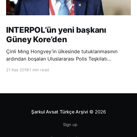
INTERPOL’ün yeni başkanı
Güney Kore’den
Çinli Mıng Hongvey’in ülkesinde tutuklanmasının
ardından boşalan Uluslararası Polis Teşkilatı
(INTERPOL) Başkanlığına Güney Koreli Kim Jong Yang
21 Kas 2018
1 min read
seçildi. INTERPOL Genel Kurulu’nun Dubai’deki
toplantısında yapılan seçimde, oyların 3’te 2’sini
kazanan Kim, teşkilatın yeni
Şarkul Avsat Türkçe Arşivi
© 2026
Sign up